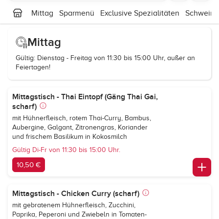
Mittag
Sparmenü
Exclusive Spezialitäten
Schweinef
Mittag
Gültig: Dienstag - Freitag von 11:30 bis 15:00 Uhr, außer an
Feiertagen!
Mittagstisch - Thai Eintopf (Gäng Thai Gai,
scharf)
mit Hühnerfleisch, rotem Thai-Curry, Bambus,
Aubergine, Galgant, Zitronengras, Koriander
und frischem Basilikum in Kokosmilch
Gültig Di-Fr von 11:30 bis 15:00 Uhr.
10,50 €
Mittagstisch - Chicken Curry (scharf)
mit gebratenem Hühnerfleisch, Zucchini,
Paprika, Peperoni und Zwiebeln in Tomaten-