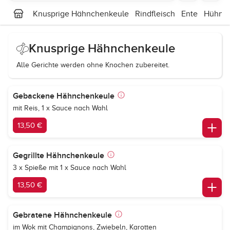
Knusprige Hähnchenkeule
Rindfleisch
Ente
Hühner
Knusprige Hähnchenkeule
Alle Gerichte werden ohne Knochen zubereitet.
Gebackene Hähnchenkeule
mit Reis, 1 x Sauce nach Wahl
13,50 €
Gegrillte Hähnchenkeule
3 x Spieße mit 1 x Sauce nach Wahl
13,50 €
Gebratene Hähnchenkeule
im Wok mit Champignons, Zwiebeln, Karotten