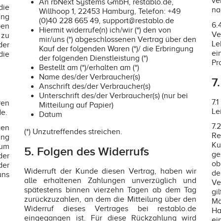
ve
An rbNext Systems GmbH, restablo.de,
die
na
Willhoop 1, 22453 Hamburg, Telefon: +49
ung
(0)40 228 665 49, support@restablo.de
6.
en
Hiermit widerrufe(n) ich/wir (*) den von
Ve
zu
mir/uns (*) abgeschlossenen Vertrag über den
Le
der
Kauf der folgenden Waren (*)/ die Erbringung
ei
die
der folgenden Dienstleistung (*)
Pr
Bestellt am (*)/erhalten am (*)
Name des/der Verbraucher(s)
7
Anschrift des/der Verbraucher(s)
Unterschrift des/der Verbraucher(s) (nur bei
7.
ren
Mitteilung auf Papier)
Le
e.
Datum
7
ten
(*) Unzutreffendes streichen.
Re
ung
Ku
zum
5. Folgen des Widerrufs
ge
der
ob
der
Widerruft der Kunde diesen Vertrag, haben wir
de
uns
alle erhaltenen Zahlungen unverzüglich und
Ve
spätestens binnen vierzehn Tagen ab dem Tag
gi
zurückzuzahlen, an dem die Mitteilung über den
Mä
Widerruf dieses Vertrages bei restablo.de
Ha
eingegangen ist. Für diese Rückzahlung wird
ei