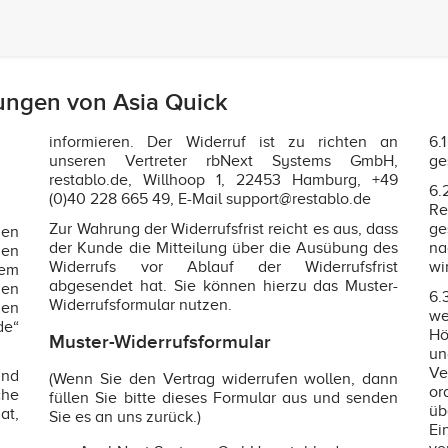
ungen von Asia Quick
informieren. Der Widerruf ist zu richten an
6.
unseren Vertreter rbNext Systems GmbH,
ge
restablo.de, Willhoop 1, 22453 Hamburg, +49
6.
(0)40 228 665 49, E-Mail support@restablo.de
Re
Zur Wahrung der Widerrufsfrist reicht es aus, dass
ge
gen
der Kunde die Mitteilung über die Ausübung des
na
den
Widerrufs vor Ablauf der Widerrufsfrist
wi
sem
abgesendet hat. Sie können hierzu das Muster-
gen
6.
Widerrufsformular nutzen.
nen
we
de“
Hö
Muster-Widerrufsformular
un
Ve
nd
(Wenn Sie den Vertrag widerrufen wollen, dann
or
che
füllen Sie bitte dieses Formular aus und senden
üb
at,
Sie es an uns zurück.)
Ei