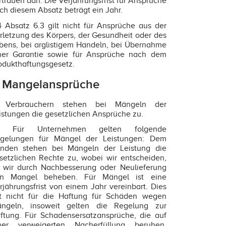
rtrauen darf. Die Verjährungsfrist für Ansprüche
ch diesem Absatz beträgt ein Jahr.
4 Absatz 6.3 gilt nicht für Ansprüche aus der
rletzung des Körpers, der Gesundheit oder des
bens, bei arglistigem Handeln, bei Übernahme
ner Garantie sowie für Ansprüche nach dem
odukthaftungsgesetz.
. Mangelansprüche
1 Verbrauchern stehen bei Mängeln der
istungen die gesetzlichen Ansprüche zu.
.2 Für Unternehmen gelten folgende
gelungen für Mängel der Leistungen: Dem
nden stehen bei Mängeln der Leistung die
setzlichen Rechte zu, wobei wir entscheiden,
 wir durch Nachbesserung oder Neulieferung
n Mangel beheben. Für Mängel ist eine
rjährungsfrist von einem Jahr vereinbart. Dies
lt nicht für die Haftung für Schäden wegen
ngeln, insoweit gelten die Regelung zur
ftung. Für Schadensersatzansprüche, die auf
ner verweigerten Nacherfüllung beruhen,