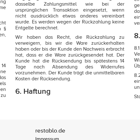
ung
dasselbe Zahlungsmittel wie bei der
ge
hme
ursprünglichen Transaktion eingesetzt, wenn
da
nicht ausdrücklich etwas anderes vereinbart
ei
wurde. Es werden wegen der Rückzahlung keine
cht
ve
Entgelte berechnet.
h §
8
en,
Wir haben das Recht, die Rückzahlung zu
verweigern, bis wir die Ware zurückerhalten
8.
haben oder bis der Kunde den Nachweis erbracht
Ve
hat, dass er die Ware zurückgesendet hat. Der
Wi
Kunde hat die Rücksendung bis spätestens 14
 14
Üb
Tage nach Absendung des Widerrufes
hne
vorzunehmen. Der Kunde trägt die unmittelbaren
8.
das
Kosten der Rücksendung.
ei
els
un
nen
6. Haftung
 zu
St
restablo.de
Impressum