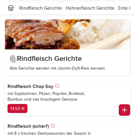
Rindfleisch Gerichte
Hühnerfleisch Gerichte
Ente Ge
Rindfleisch Gerichte
Alle Gerichte werden mit Jasmin-Duft-Reis serviert.
Rindfleisch Chop Soy
mit Sojabohnen, Pilzen, Paprika, Brokkoli,
Bambus und viel knackigem Gemüse
14,50 €
Rindfleisch (scharf)
mit 8 x frischen Gemüsesorten der Saison in