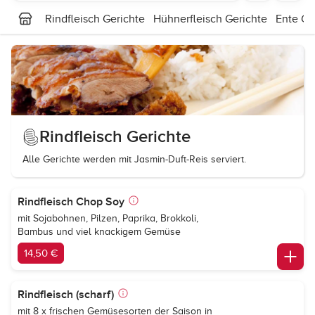
Rindfleisch Gerichte
Hühnerfleisch Gerichte
Ente Ge
Rindfleisch Gerichte
Alle Gerichte werden mit Jasmin-Duft-Reis serviert.
Rindfleisch Chop Soy
mit Sojabohnen, Pilzen, Paprika, Brokkoli,
Bambus und viel knackigem Gemüse
14,50 €
Rindfleisch (scharf)
mit 8 x frischen Gemüsesorten der Saison in