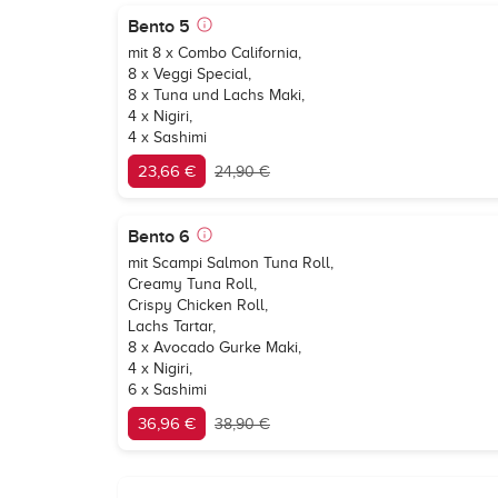
Bento 5
mit 8 x Combo California,
8 x Veggi Special,
8 x Tuna und Lachs Maki,
4 x Nigiri,
4 x Sashimi
23,66 €
24,90 €
Bento 6
mit Scampi Salmon Tuna Roll,
Creamy Tuna Roll,
Crispy Chicken Roll,
Lachs Tartar,
8 x Avocado Gurke Maki,
4 x Nigiri,
6 x Sashimi
36,96 €
38,90 €