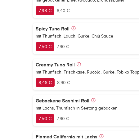
mit gebackener Ente, Avocado, Erdnussbutter
7,98 €
8,40 €
Spicy Tuna Roll
mit Thunfisch, Lauch, Gurke, Chili Sauce
7,50 €
7,90 €
Creamy Tuna Roll
mit Thunfisch, Frischkäse, Rucola, Gurke, Tobiko Top
8,46 €
8,90 €
Gebackene Sashimi Roll
mit Lachs, Thunfisch in Seetang gebacken
7,50 €
7,90 €
Flamed California mit Lachs