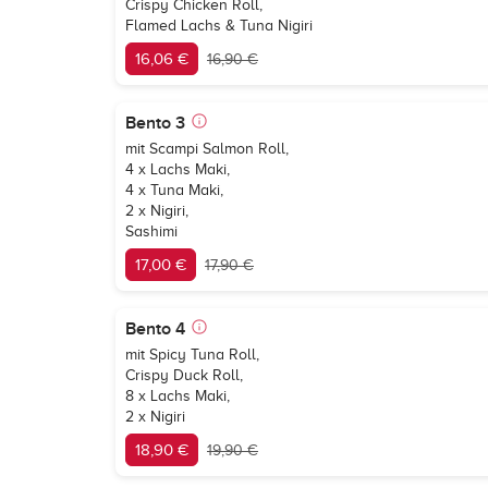
Crispy Chicken Roll,
Flamed Lachs & Tuna Nigiri
16,06 €
16,90 €
Bento 3
mit Scampi Salmon Roll,
4 x Lachs Maki,
4 x Tuna Maki,
2 x Nigiri,
Sashimi
17,00 €
17,90 €
Bento 4
mit Spicy Tuna Roll,
Crispy Duck Roll,
8 x Lachs Maki,
2 x Nigiri
18,90 €
19,90 €