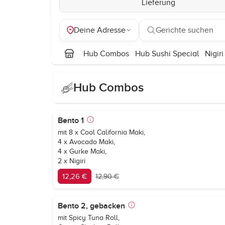
Lieferung
Deine Adresse
Gerichte suchen
Hub Combos
Hub Sushi Special
Nigiri
Hub Combos
Bento 1
mit 8 x Cool California Maki,
4 x Avocado Maki,
4 x Gurke Maki,
2 x Nigiri
12,26 €
12,90 €
Bento 2, gebacken
mit Spicy Tuna Roll,