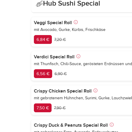
Hub Sushi Special
Veggi Special Roll
mit Avocado, Gurke, Kürbis, Frischkäse
6,84 €
7,20 €
Verdici Special Roll
mit Thunfisch, Chili-Sauce, gerösteten Erdnüssen u
6,56 €
6,90 €
Crispy Chicken Special Roll
mit gebratenem Hühnchen, Surimi, Gurke, Lauchzwieb
7,50 €
7,90 €
Crispy Duck & Peanuts Special Roll