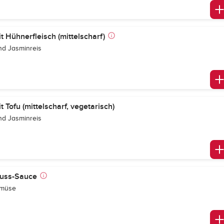
t Hühnerfleisch (mittelscharf)
und Jasminreis
 Tofu (mittelscharf, vegetarisch)
und Jasminreis
nuss-Sauce
emüse