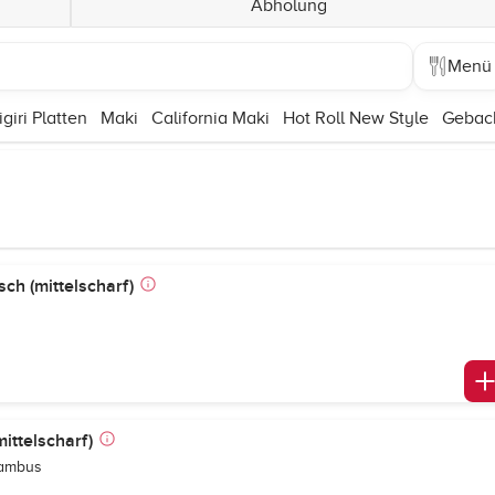
Abholung
Menü
igiri Platten
Maki
California Maki
Hot Roll New Style
Geback
ch (mittelscharf)
ittelscharf)
Bambus