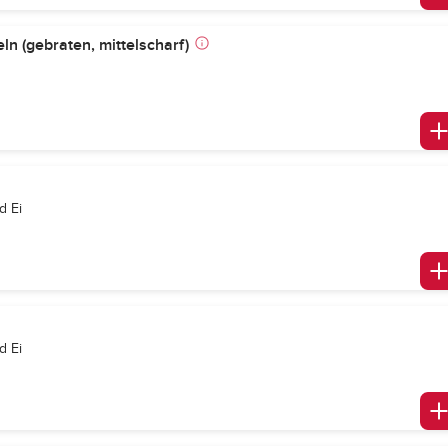
ln (gebraten, mittelscharf)
d Ei
d Ei