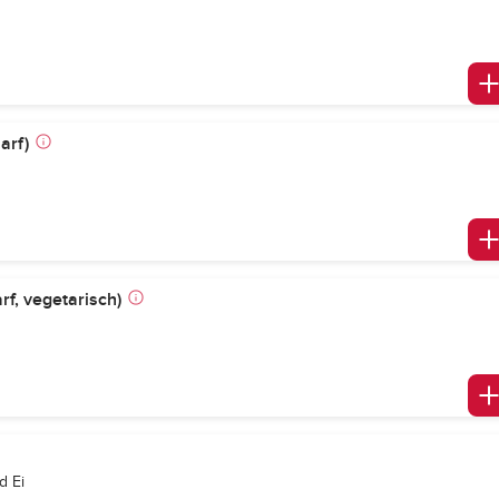
arf)
rf, vegetarisch)
d Ei