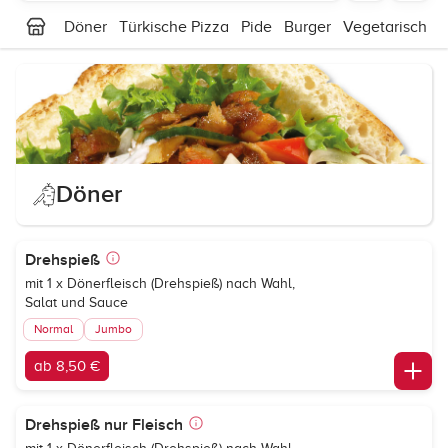
Döner
Türkische Pizza
Pide
Burger
Vegetarisch
S
Döner
Drehspieß
mit 1 x Dönerfleisch (Drehspieß) nach Wahl,
Salat und Sauce
Normal
Jumbo
ab 8,50 €
Drehspieß nur Fleisch