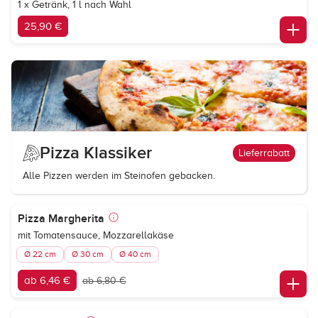
1 x Getränk, 1 l nach Wahl
25,90 €
Pizza Klassiker
Lieferrabatt
Alle Pizzen werden im Steinofen gebacken.
Pizza Margherita
mit Tomatensauce, Mozzarellakäse
Ø 22 cm
Ø 30 cm
Ø 40 cm
ab 6,46 €
ab 6,80 €