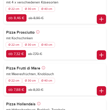
mit 4 x verschiedenen Käsesorten
Ø 22 cm
Ø 30 cm
Ø 40 cm
ab 8,46 €
ab 8,90 €
Pizza Prosciutto
mit Kochschinken
Ø 22 cm
Ø 30 cm
Ø 40 cm
ab 7,32 €
ab 7,70 €
Pizza Frutti di Mare
mit Meeresfrüchten, Knoblauch
Ø 22 cm
Ø 30 cm
Ø 40 cm
ab 7,88 €
ab 8,30 €
Pizza Hollandais
mit Hähnchenbrust, Brokkoli, Zwiebeln