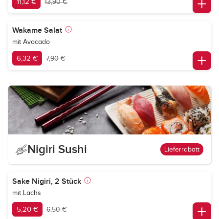
11,12 €
13,90 €
Wakame Salat
mit Avocado
6,32 €
7,90 €
Nigiri Sushi
Lieferrabatt
Sake Nigiri, 2 Stück
mit Lachs
5,20 €
6,50 €