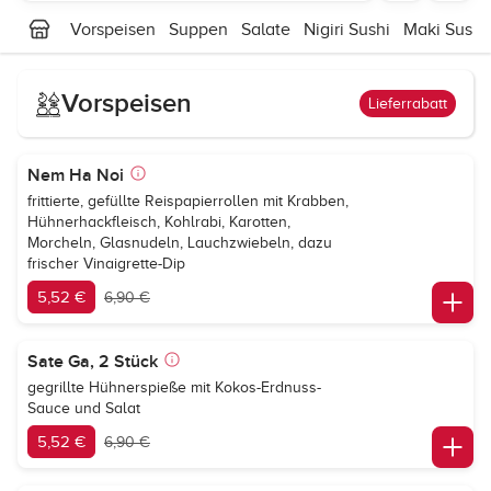
Vorspeisen
Suppen
Salate
Nigiri Sushi
Maki Sushi
Vorspeisen
Lieferrabatt
Nem Ha Noi
frittierte, gefüllte Reispapierrollen mit Krabben,
Hühnerhackfleisch, Kohlrabi, Karotten,
Morcheln, Glasnudeln, Lauchzwiebeln, dazu
frischer Vinaigrette-Dip
5,52 €
6,90 €
Sate Ga, 2 Stück
gegrillte Hühnerspieße mit Kokos-Erdnuss-
Sauce und Salat
5,52 €
6,90 €