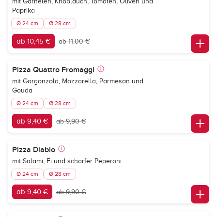
mit Garnelen, Knoblauch, Tomaten, Oliven und
Paprika
Ø 24 cm
Ø 28 cm
ab 10,45 €
ab 11,00 €
Pizza Quattro Fromaggi
mit Gorgonzola, Mozzarella, Parmesan und
Gouda
Ø 24 cm
Ø 28 cm
ab 9,40 €
ab 9,90 €
Pizza Diablo
mit Salami, Ei und scharfer Peperoni
Ø 24 cm
Ø 28 cm
ab 9,40 €
ab 9,90 €