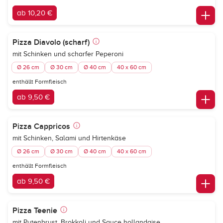
ab 10,20 €
Pizza Diavolo (scharf)
mit Schinken und scharfer Peperoni
Ø 26 cm
Ø 30 cm
Ø 40 cm
40 x 60 cm
enthällt Formfleisch
ab 9,50 €
Pizza Cappricos
mit Schinken, Salami und Hirtenkäse
Ø 26 cm
Ø 30 cm
Ø 40 cm
40 x 60 cm
enthällt Formfleisch
ab 9,50 €
Pizza Teenie
mit Putenbrust, Brokkoli und Sauce hollandaise