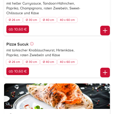
mit heller Currysauce, Tandoori-Hähnchen,
Paprika, Champignons, roten Zwiebeln, Sweet-
Chilisauce und Käse
Ø 26 cm
Ø 30 cm
Ø 40 cm
40 x 60 cm
ab 10,60 €
Pizza Sucuk
mit türkischer Knoblauchwurst, Hirtenkäse,
Paprika, roten Zwiebeln und Käse
Ø 26 cm
Ø 30 cm
Ø 40 cm
40 x 60 cm
ab 10,60 €