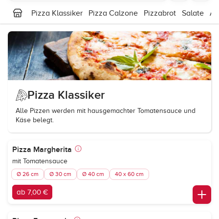
Pizza Klassiker
Pizza Calzone
Pizzabrot
Salate
An
Pizza Klassiker
Alle Pizzen werden mit hausgemachter Tomatensauce und
Käse belegt.
Pizza Margherita
mit Tomatensauce
Ø 26 cm
Ø 30 cm
Ø 40 cm
40 x 60 cm
ab 7,00 €