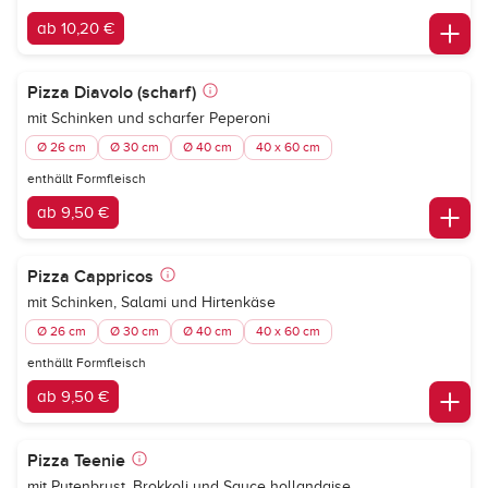
ab 10,20 €
Pizza Diavolo (scharf)
mit Schinken und scharfer Peperoni
Ø 26 cm
Ø 30 cm
Ø 40 cm
40 x 60 cm
enthällt Formfleisch
ab 9,50 €
Pizza Cappricos
mit Schinken, Salami und Hirtenkäse
Ø 26 cm
Ø 30 cm
Ø 40 cm
40 x 60 cm
enthällt Formfleisch
ab 9,50 €
Pizza Teenie
mit Putenbrust, Brokkoli und Sauce hollandaise