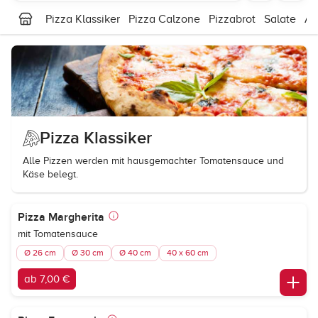
Pizza Klassiker
Pizza Calzone
Pizzabrot
Salate
An
Pizza Klassiker
Alle Pizzen werden mit hausgemachter Tomatensauce und
Käse belegt.
Pizza Margherita
mit Tomatensauce
Ø 26 cm
Ø 30 cm
Ø 40 cm
40 x 60 cm
ab 7,00 €