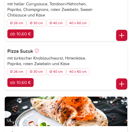
mit heller Currysauce, Tandoori-Hähnchen,
Paprika, Champignons, roten Zwiebeln, Sweet-
Chilisauce und Käse
Ø 26 cm
Ø 30 cm
Ø 40 cm
40 x 60 cm
ab 10,60 €
Pizza Sucuk
mit türkischer Knoblauchwurst, Hirtenkäse,
Paprika, roten Zwiebeln und Käse
Ø 26 cm
Ø 30 cm
Ø 40 cm
40 x 60 cm
ab 10,60 €