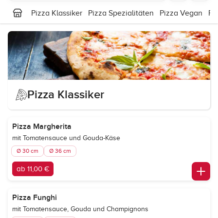
Pizza Klassiker
Pizza Spezialitäten
Pizza Vegan
Pa
Pizza Klassiker
Pizza Margherita
mit Tomatensauce und Gouda-Käse
Ø 30 cm
Ø 36 cm
ab 11,00 €
Pizza Funghi
mit Tomatensauce, Gouda und Champignons