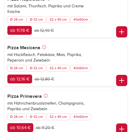
mit Salami, Thunfisch, Paprika und Creme
fraiche
Ø 28 cm
Ø 32 cm
32 x 45 cm
40x60cm
ab 11,78 €
ab 12,40 €
Pizza Mexicana
mit Hackfleisch, Fetakäse, Mais, Paprika,
Peperoni und Zwiebeln
Ø 28 cm
Ø 32 cm
32 x 45 cm
40x60cm
ab 12,16 €
ab 12,80 €
Pizza Primavera
mit Hähnchenbruststreifen, Champignons,
Paprika und Zwiebeln
Ø 28 cm
Ø 32 cm
32 x 45 cm
40x60cm
ab 10,64 €
ab 11,20 €