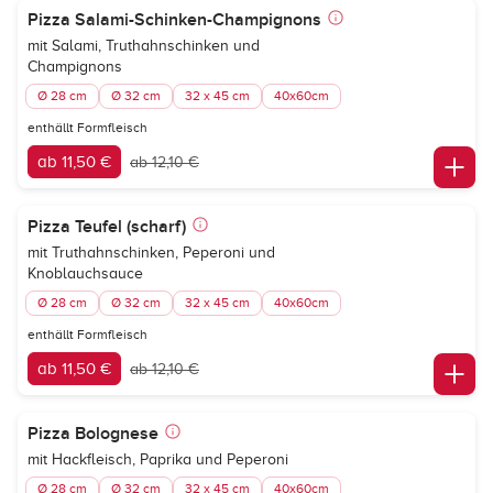
Pizza Salami-Schinken-Champignons
mit Salami, Truthahnschinken und
Champignons
Ø 28 cm
Ø 32 cm
32 x 45 cm
40x60cm
enthällt Formfleisch
ab 11,50 €
ab 12,10 €
Pizza Teufel (scharf)
mit Truthahnschinken, Peperoni und
Knoblauchsauce
Ø 28 cm
Ø 32 cm
32 x 45 cm
40x60cm
enthällt Formfleisch
ab 11,50 €
ab 12,10 €
Pizza Bolognese
mit Hackfleisch, Paprika und Peperoni
Ø 28 cm
Ø 32 cm
32 x 45 cm
40x60cm