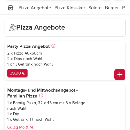
Pizza Angebote
Pizza Klassiker
Salate
Burger
Pas
Pizza Angebote
Party Pizza Angebot
2 x Pizza 40x60cm
2 x Dips nach Wahl
1 x 1 l Getränk nach Wahl
39,90 €
Montags- und Mittwochsangebot -
Familien Pizza
1 x Family Pizza, 32 x 45 cm mit 3 x Beläge
nach Wahl
1 x Dip
1 x Getränk, 1 l nach Wahl
Gültig Mo & Mi