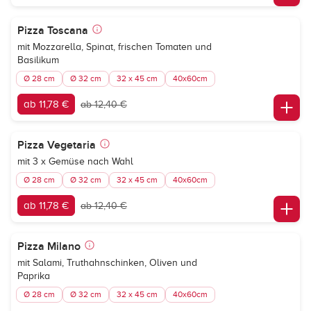
Pizza Toscana
mit Mozzarella, Spinat, frischen Tomaten und
Basilikum
Ø 28 cm
Ø 32 cm
32 x 45 cm
40x60cm
ab 11,78 €
ab 12,40 €
Pizza Vegetaria
mit 3 x Gemüse nach Wahl
Ø 28 cm
Ø 32 cm
32 x 45 cm
40x60cm
ab 11,78 €
ab 12,40 €
Pizza Milano
mit Salami, Truthahnschinken, Oliven und
Paprika
Ø 28 cm
Ø 32 cm
32 x 45 cm
40x60cm