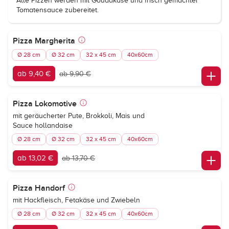
Alle Pizzen werden mit Goudakäse und frisch gemachter
Tomatensauce zubereitet.
Pizza Margherita
Ø 28 cm
Ø 32 cm
32 x 45 cm
40x60cm
ab 9,40 €
ab 9,90 €
Pizza Lokomotive
mit geräucherter Pute, Brokkoli, Mais und
Sauce hollandaise
Ø 28 cm
Ø 32 cm
32 x 45 cm
40x60cm
ab 13,02 €
ab 13,70 €
Pizza Handorf
mit Hackfleisch, Fetakäse und Zwiebeln
Ø 28 cm
Ø 32 cm
32 x 45 cm
40x60cm