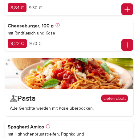
8,84 €
9,30 €
Cheeseburger, 100 g
mit Rindfleisch und Käse
9,22 €
9,70 €
Pasta
Lieferrabatt
Alle Gerichte werden mit Käse überbacken.
Spaghetti Amico
mit Hähnchenbruststreifen, Paprika und