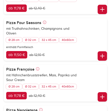
ab 11,78 €
ab 12,40 €
Pizza Four Seasons
mit Truthahnschinken, Champignons und
Oliven
Ø 28 cm
Ø 32 cm
32 x 45 cm
40x60cm
enthällt Formfleisch
ab 11,50 €
ab 12,10 €
Pizza Françoise
mit Hähnchenbruststreifen, Mais, Paprika und
Sour Cream
Ø 28 cm
Ø 32 cm
32 x 45 cm
40x60cm
ab 11,78 €
ab 12,40 €
Pizza Napoletana