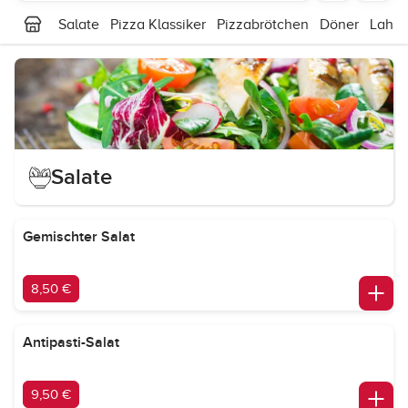
Salate
Pizza Klassiker
Pizzabrötchen
Döner
Lahm
Salate
Gemischter Salat
8,50 €
Antipasti-Salat
9,50 €