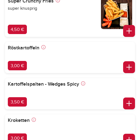
Super Crunchy Fries
super knusprig
4,50 €
Röstkartoffeln
3,00 €
Kartoffelspalten - Wedges Spicy
3,50 €
Kroketten
3,00 €