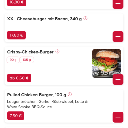
16,80 €
XXL Cheeseburger mit Bacon, 340 g
17,80 €
Crispy-Chicken-Burger
90 g
135 g
ab 6,60 €
Pulled Chicken Burger, 100 g
Laugenbrötchen, Gurke, Röstzwiebel, Lollo &
White Smoke BBQ-Sauce
7,50 €