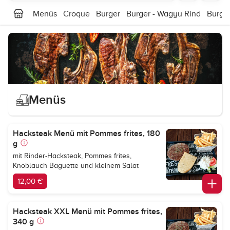
Menüs
Croque
Burger
Burger - Wagyu Rind
Burger
Menüs
Hacksteak Menü mit Pommes frites, 180
g
mit Rinder-Hacksteak, Pommes frites,
Knoblauch Baguette und kleinem Salat
12,00 €
Hacksteak XXL Menü mit Pommes frites,
340 g