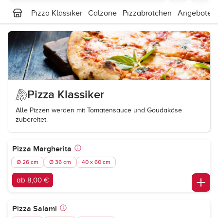
Pizza Klassiker
Calzone
Pizzabrötchen
Angebote
Pizza Klassiker
Alle Pizzen werden mit Tomatensauce und Goudakäse
zubereitet.
Pizza Margherita
Ø 26 cm
Ø 36 cm
40 x 60 cm
ab 8,00 €
Pizza Salami