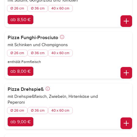
mit Salami, Gorgonzola und Tomaten
Ø 26 cm
Ø 36 cm
40 x 60 cm
ab 8,50 €
Pizza Funghi-Prosciuto
mit Schinken und Champignons
Ø 26 cm
Ø 36 cm
40 x 60 cm
enthällt Formfleisch
ab 8,00 €
Pizza Drehspieß
mit Drehspießfleisch, Zwiebeln, Hirtenkäse und
Peperoni
Ø 26 cm
Ø 36 cm
40 x 60 cm
ab 9,00 €