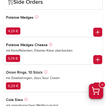
Side Orders
Potatoe Wedges
4,29 €
Potatoe Wedges Cheese
mit Kartoffelecken, Edamer-Käse überbacken
5,79 €
Onion Rings, 10 Stück
mit Zwiebelringen, dazu Sour Cream
0
6,29 €
Cole Slaw
mit amerikanischem Weißkrautsalat,