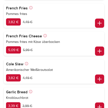
French Fries
Pommes frites
3,82 €
4,49 €
French Fries Cheese
Pommes frites mit Käse überbacken
5,09 €
5,99 €
Cole Slaw
Amerikanischer Weißkrautsalat
3,82 €
4,49 €
Garlic Bread
Knoblauchbrot
3,39 €
3,99 €