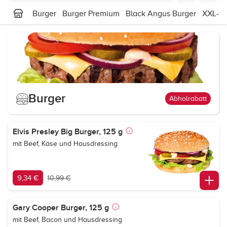
Burger
Burger Premium
Black Angus Burger
XXL-Bu
Burger
Abholrabatt
Elvis Presley Big Burger, 125 g
mit Beef, Käse und Hausdressing
9,34 €
10,99 €
Gary Cooper Burger, 125 g
mit Beef, Bacon und Hausdressing