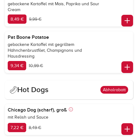
gebackene Kartoffel mit Mais, Paprika und Sour
Cream
8,49 €
9,99 €
Pat Boone Potatoe
gebackene Kartoffel mit gegrilltem
Hähnchenbrustfilet, Champignons und
Hausdressing
9,34 €
10,99 €
Hot Dogs
Abholrabatt
Chicago Dog (scharf), groß
mit Relish und Sauce
7,22 €
8,49 €