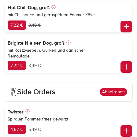
Hot Chili Dog, groß
mit Chilisauce und geraspeltem Edamer Käse
7,22 €
8,49 €
Brigitte Nielsen Dog, groß
mit Röstzwiebeln, Gurken und dänischer
Remoulade
7,22 €
8,49 €
Side Orders
Abholrabatt
Twister
Spiralen Pommes frites gewürzt
4,67 €
5,49 €