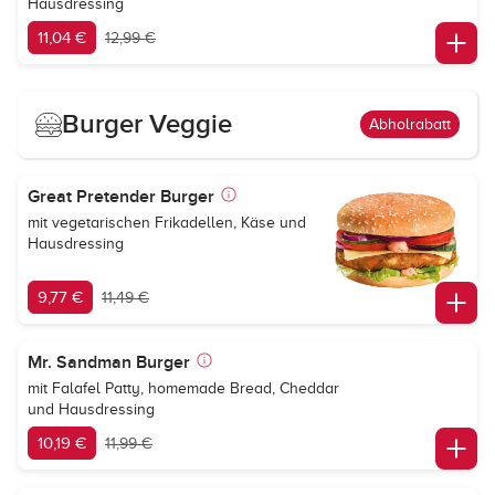
Hausdressing
11,04 €
12,99 €
Burger Veggie
Abholrabatt
Great Pretender Burger
mit vegetarischen Frikadellen, Käse und
Hausdressing
9,77 €
11,49 €
Mr. Sandman Burger
mit Falafel Patty, homemade Bread, Cheddar
und Hausdressing
10,19 €
11,99 €