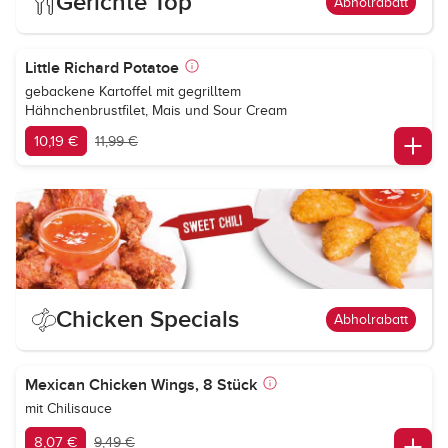
Gerichte Top
Abholrabatt
Little Richard Potatoe
gebackene Kartoffel mit gegrilltem
Hähnchenbrustfilet, Mais und Sour Cream
10,19 €
11,99 €
Chicken Specials
Abholrabatt
Mexican Chicken Wings, 8 Stück
mit Chilisauce
8,07 €
9,49 €