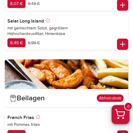
8,07 €
9,49 €
Salat Long Island
mit gemischtem Salat, gegrilltem
Hähnchenbrustfilet, Hirtenkäse
8,49 €
9,99 €
Beilagen
Abholrabatt
0
French Fries
mit Pommes frites