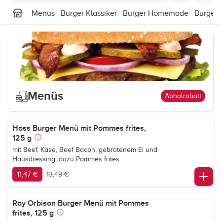
Menüs
Burger Klassiker
Burger Homemade
Burger
Menüs
Abholrabatt
Hoss Burger Menü mit Pommes frites,
125 g
mit Beef, Käse, Beef Bacon, gebratenem Ei und
Hausdressing, dazu Pommes frites
11,47 €
13,49 €
Roy Orbison Burger Menü mit Pommes
frites, 125 g