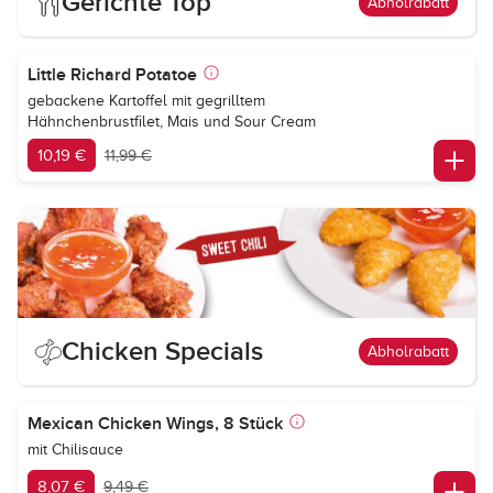
Gerichte Top
Abholrabatt
Little Richard Potatoe
gebackene Kartoffel mit gegrilltem
Hähnchenbrustfilet, Mais und Sour Cream
10,19 €
11,99 €
Chicken Specials
Abholrabatt
Mexican Chicken Wings, 8 Stück
mit Chilisauce
8,07 €
9,49 €