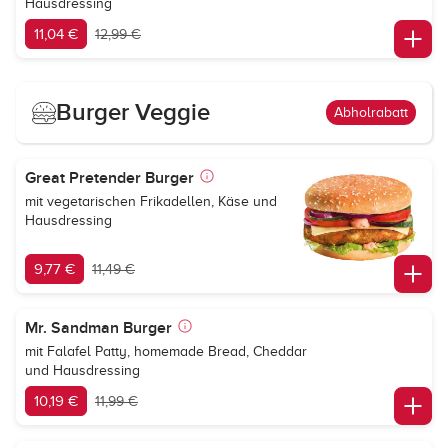
Hausdressing
11,04 €
12,99 €
Burger Veggie
Abholrabatt
Great Pretender Burger
mit vegetarischen Frikadellen, Käse und
Hausdressing
9,77 €
11,49 €
Mr. Sandman Burger
mit Falafel Patty, homemade Bread, Cheddar
und Hausdressing
10,19 €
11,99 €