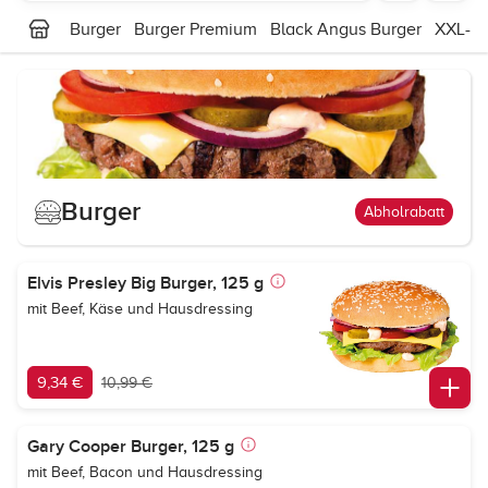
Burger
Burger Premium
Black Angus Burger
XXL-Bu
Burger
Abholrabatt
Elvis Presley Big Burger, 125 g
mit Beef, Käse und Hausdressing
9,34 €
10,99 €
Gary Cooper Burger, 125 g
mit Beef, Bacon und Hausdressing