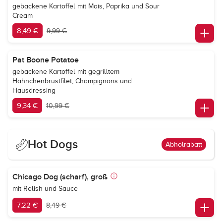
gebackene Kartoffel mit Mais, Paprika und Sour
Cream
8,49 €
9,99 €
Pat Boone Potatoe
gebackene Kartoffel mit gegrilltem
Hähnchenbrustfilet, Champignons und
Hausdressing
9,34 €
10,99 €
Hot Dogs
Abholrabatt
Chicago Dog (scharf), groß
mit Relish und Sauce
7,22 €
8,49 €