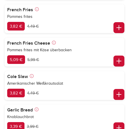
French Fries
Pommes frites
3,82 €
4,49 €
French Fries Cheese
Pommes frites mit Käse überbacken
5,09 €
5,99 €
Cole Slaw
Amerikanischer Weißkrautsalat
3,82 €
4,49 €
Garlic Bread
Knoblauchbrot
3,39 €
3,99 €