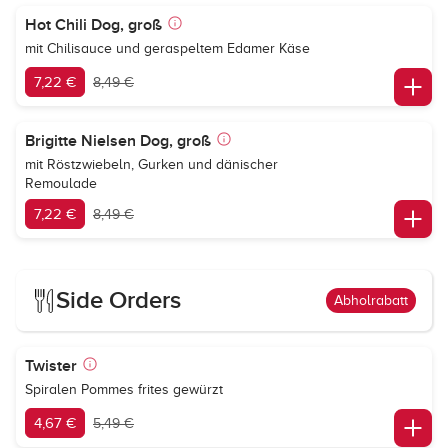
Hot Chili Dog, groß
mit Chilisauce und geraspeltem Edamer Käse
7,22 €
8,49 €
Brigitte Nielsen Dog, groß
mit Röstzwiebeln, Gurken und dänischer
Remoulade
7,22 €
8,49 €
Side Orders
Abholrabatt
Twister
Spiralen Pommes frites gewürzt
4,67 €
5,49 €