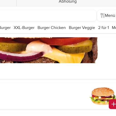
Abholung
Menü
Burger
XXL-Burger
Burger Chicken
Burger Veggie
2 für 1
M