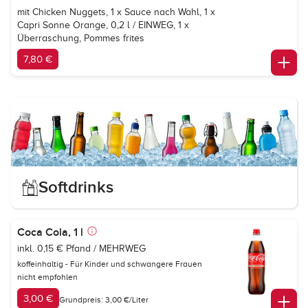
mit Chicken Nuggets, 1 x Sauce nach Wahl, 1 x
Capri Sonne Orange
, 0,2 l / EINWEG, 1 x
Überraschung, Pommes frites
7,80 €
Softdrinks
Coca Cola, 1 l
inkl. 0,15 € Pfand / MEHRWEG
koffeinhaltig - Für Kinder und schwangere Frauen
nicht empfohlen
3,00 €
Grundpreis: 3,00 €/Liter