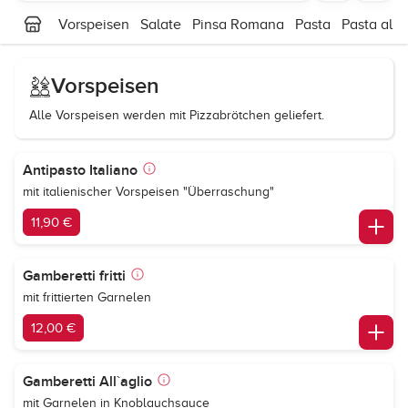
Vorspeisen
Salate
Pinsa Romana
Pasta
Pasta al F
Vorspeisen
Alle Vorspeisen werden mit Pizzabrötchen geliefert.
Antipasto Italiano
mit italienischer Vorspeisen "Überraschung"
11,90 €
Gamberetti fritti
mit frittierten Garnelen
12,00 €
Gamberetti All`aglio
mit Garnelen in Knoblauchsauce