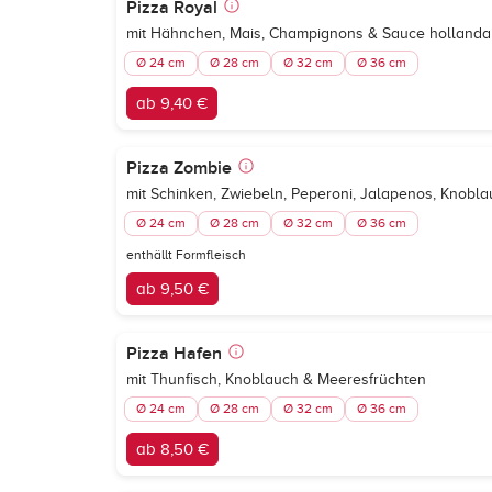
Pizza Royal
mit Hähnchen, Mais, Champignons & Sauce hollanda
Ø 24 cm
Ø 28 cm
Ø 32 cm
Ø 36 cm
ab 9,40 €
Pizza Zombie
mit Schinken, Zwiebeln, Peperoni, Jalapenos, Knobla
Ø 24 cm
Ø 28 cm
Ø 32 cm
Ø 36 cm
enthällt Formfleisch
ab 9,50 €
Pizza Hafen
mit Thunfisch, Knoblauch & Meeresfrüchten
Ø 24 cm
Ø 28 cm
Ø 32 cm
Ø 36 cm
ab 8,50 €