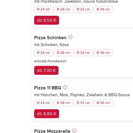
mit Hackfleisch, Zwiebeln, Sauce hollandaise
Ø 24 cm
Ø 28 cm
Ø 32 cm
Ø 36 cm
ab 8,50 €
Pizza Schinken
mit Schinken, Käse
Ø 24 cm
Ø 28 cm
Ø 32 cm
Ø 36 cm
enthällt Formfleisch
ab 7,00 €
Pizza 11 BBQ
mit Hänchen, Mais, Paprika, Zwiebeln & BBQ-Sauce
Ø 24 cm
Ø 28 cm
Ø 32 cm
Ø 36 cm
ab 8,80 €
Pizza Mozzarella