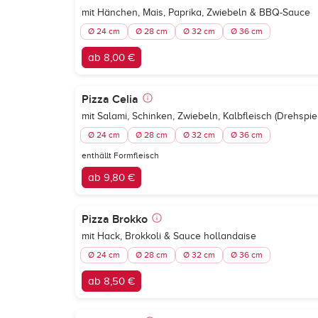
mit Hänchen, Mais, Paprika, Zwiebeln & BBQ-Sauce
Ø 24 cm
Ø 28 cm
Ø 32 cm
Ø 36 cm
ab 8,00 €
Pizza Celia
mit Salami, Schinken, Zwiebeln, Kalbfleisch (Drehspi
Ø 24 cm
Ø 28 cm
Ø 32 cm
Ø 36 cm
enthällt Formfleisch
ab 9,80 €
Pizza Brokko
mit Hack, Brokkoli & Sauce hollandaise
Ø 24 cm
Ø 28 cm
Ø 32 cm
Ø 36 cm
ab 8,50 €