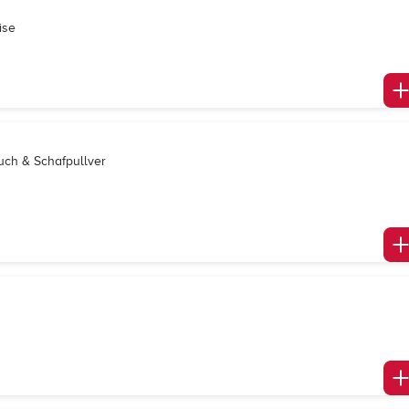
ise
uch & Schafpullver