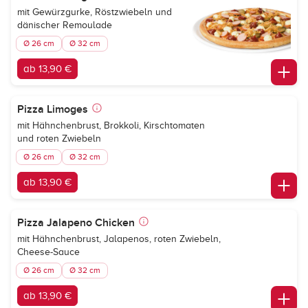
mit Gewürzgurke, Röstzwiebeln und
dänischer Remoulade
Ø 26 cm
Ø 32 cm
ab 13,90 €
Pizza Limoges
mit Hähnchenbrust, Brokkoli, Kirschtomaten
und roten Zwiebeln
Ø 26 cm
Ø 32 cm
ab 13,90 €
Pizza Jalapeno Chicken
mit Hähnchenbrust, Jalapenos, roten Zwiebeln,
Cheese-Sauce
Ø 26 cm
Ø 32 cm
ab 13,90 €