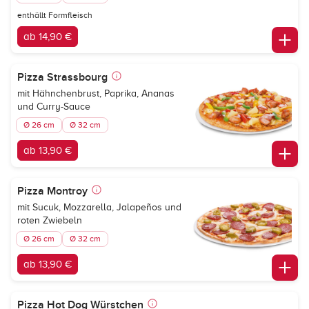
enthällt Formfleisch
ab 14,90 €
Pizza Strassbourg
mit Hähnchenbrust, Paprika, Ananas
und Curry-Sauce
Ø 26 cm
Ø 32 cm
ab 13,90 €
Pizza Montroy
mit Sucuk, Mozzarella, Jalapeños und
roten Zwiebeln
Ø 26 cm
Ø 32 cm
ab 13,90 €
Pizza Hot Dog Würstchen