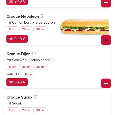
ab 9,40 €
Croque Napoleon
mit Camembert, Preiselbeeren
18 cm
28 cm
38 cm
ab 9,40 €
Croque Dijon
mit Schinken, Champignons
18 cm
28 cm
38 cm
enthällt Formfleisch
ab 9,40 €
Croque Sucuk
mit Sucuk
18 cm
28 cm
38 cm