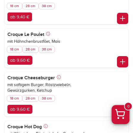
18 cm
28 cm
38 cm
ab 9,40 €
Croque Le Poulet
mit Hähnchenbrustfilet, Mais
18 cm
28 cm
38 cm
ab 9,60 €
Croque Cheeseburger
mit saftigem Burger, Röstzwiebeln,
Gewürzgurken, Ketchup
18 cm
28 cm
38 cm
0
ab 9,60 €
Croque Hot Dog