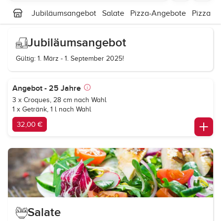
Jubiläumsangebot
Salate
Pizza-Angebote
Pizza Kl
Jubiläumsangebot
Gültig: 1. März - 1. September 2025!
Angebot - 25 Jahre
3 x Croques, 28 cm nach Wahl
1 x Getränk, 1 l nach Wahl
32,00 €
Salate