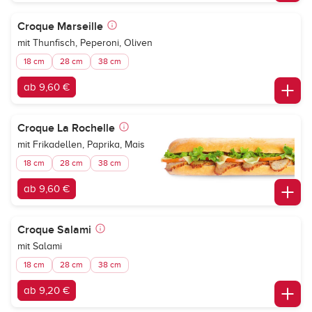
Croque Marseille
mit Thunfisch, Peperoni, Oliven
18 cm
28 cm
38 cm
ab 9,60 €
Croque La Rochelle
mit Frikadellen, Paprika, Mais
18 cm
28 cm
38 cm
ab 9,60 €
Croque Salami
mit Salami
18 cm
28 cm
38 cm
ab 9,20 €