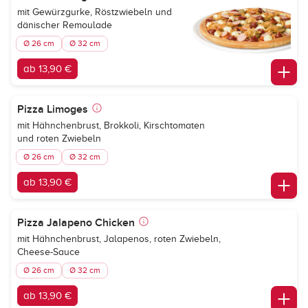
mit Gewürzgurke, Röstzwiebeln und
dänischer Remoulade
Ø 26 cm
Ø 32 cm
ab 13,90 €
Pizza Limoges
mit Hähnchenbrust, Brokkoli, Kirschtomaten
und roten Zwiebeln
Ø 26 cm
Ø 32 cm
ab 13,90 €
Pizza Jalapeno Chicken
mit Hähnchenbrust, Jalapenos, roten Zwiebeln,
Cheese-Sauce
Ø 26 cm
Ø 32 cm
ab 13,90 €