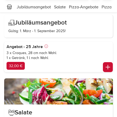
Jubiläumsangebot
Salate
Pizza-Angebote
Pizza Kl
Jubiläumsangebot
Gültig: 1. März - 1. September 2025!
Angebot - 25 Jahre
3 x Croques, 28 cm nach Wahl
1 x Getränk, 1 l nach Wahl
32,00 €
Salate