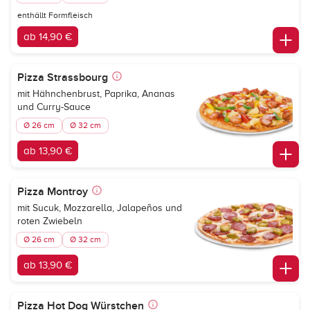
enthällt Formfleisch
ab 14,90 €
Pizza Strassbourg
mit Hähnchenbrust, Paprika, Ananas
und Curry-Sauce
Ø 26 cm
Ø 32 cm
ab 13,90 €
Pizza Montroy
mit Sucuk, Mozzarella, Jalapeños und
roten Zwiebeln
Ø 26 cm
Ø 32 cm
ab 13,90 €
Pizza Hot Dog Würstchen