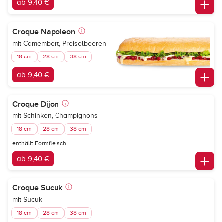
ab 9,40 €
Croque Napoleon
mit Camembert, Preiselbeeren
18 cm
28 cm
38 cm
ab 9,40 €
Croque Dijon
mit Schinken, Champignons
18 cm
28 cm
38 cm
enthällt Formfleisch
ab 9,40 €
Croque Sucuk
mit Sucuk
18 cm
28 cm
38 cm