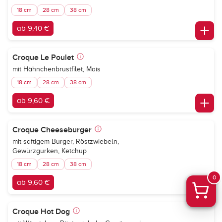
18 cm
28 cm
38 cm
ab 9,40 €
Croque Le Poulet
mit Hähnchenbrustfilet, Mais
18 cm
28 cm
38 cm
ab 9,60 €
Croque Cheeseburger
mit saftigem Burger, Röstzwiebeln,
Gewürzgurken, Ketchup
18 cm
28 cm
38 cm
0
ab 9,60 €
Croque Hot Dog