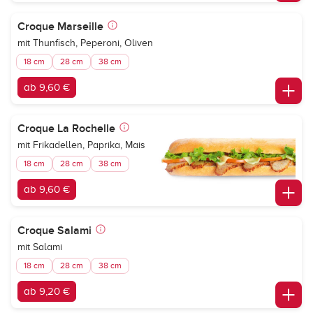
Croque Marseille
mit Thunfisch, Peperoni, Oliven
18 cm
28 cm
38 cm
ab 9,60 €
Croque La Rochelle
mit Frikadellen, Paprika, Mais
18 cm
28 cm
38 cm
ab 9,60 €
Croque Salami
mit Salami
18 cm
28 cm
38 cm
ab 9,20 €