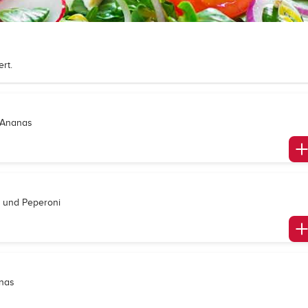
rt.
d Ananas
n und Peperoni
anas