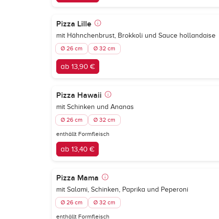
Pizza Lille
mit Hähnchenbrust, Brokkoli und Sauce hollandaise
Ø 26 cm
Ø 32 cm
ab 13,90 €
Pizza Hawaii
mit Schinken und Ananas
Ø 26 cm
Ø 32 cm
enthällt Formfleisch
ab 13,40 €
Pizza Mama
mit Salami, Schinken, Paprika und Peperoni
Ø 26 cm
Ø 32 cm
enthällt Formfleisch