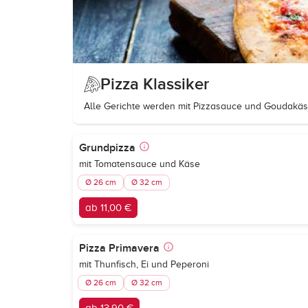
Pizza Klassiker
Alle Gerichte werden mit Pizzasauce und Goudakäs
Grundpizza
mit Tomatensauce und Käse
Ø 26 cm
Ø 32 cm
ab 11,00 €
Pizza Primavera
mit Thunfisch, Ei und Peperoni
Ø 26 cm
Ø 32 cm