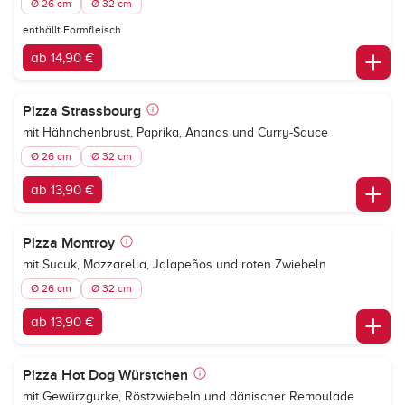
Ø 26 cm
Ø 32 cm
enthällt Formfleisch
ab 14,90 €
Pizza Strassbourg
mit Hähnchenbrust, Paprika, Ananas und Curry-Sauce
Ø 26 cm
Ø 32 cm
ab 13,90 €
Pizza Montroy
mit Sucuk, Mozzarella, Jalapeños und roten Zwiebeln
Ø 26 cm
Ø 32 cm
ab 13,90 €
Pizza Hot Dog Würstchen
mit Gewürzgurke, Röstzwiebeln und dänischer Remoulade