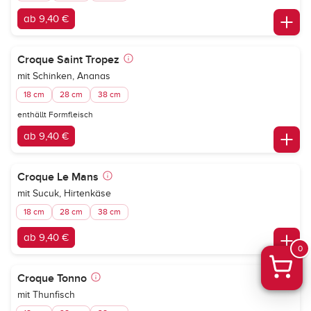
ab 9,40 €
Croque Saint Tropez
mit Schinken, Ananas
18 cm
28 cm
38 cm
enthällt Formfleisch
ab 9,40 €
Croque Le Mans
mit Sucuk, Hirtenkäse
18 cm
28 cm
38 cm
ab 9,40 €
0
Croque Tonno
mit Thunfisch