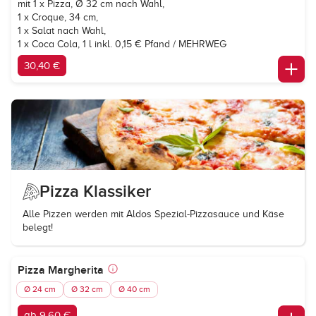
mit 1 x Pizza, Ø 32 cm nach Wahl,
1 x Croque, 34 cm,
1 x Salat nach Wahl,
1 x
Coca Cola
, 1 l inkl. 0,15 € Pfand / MEHRWEG
30,40 €
Pizza Klassiker
Alle Pizzen werden mit Aldos Spezial-Pizzasauce und Käse
belegt!
Pizza Margherita
Ø 24 cm
Ø 32 cm
Ø 40 cm
ab 9,60 €