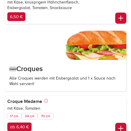
mit Käse, knusprigem Hähnchenfleisch,
Eisbergsalat, Tomaten, Snacksauce
6,50 €
Croques
Alle Croques werden mit Eisbergsalat und 1 x Sauce nach
Wahl serviert!
Croque Madame
mit Käse, Tomaten
17 cm
34 cm
70 cm
ab 6,40 €