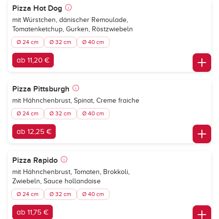
Pizza Hot Dog
mit Würstchen, dänischer Remoulade,
Tomatenketchup, Gurken, Röstzwiebeln
Ø 24 cm
Ø 32 cm
Ø 40 cm
ab 11,20 €
Pizza Pittsburgh
mit Hähnchenbrust, Spinat, Creme fraiche
Ø 24 cm
Ø 32 cm
Ø 40 cm
ab 12,25 €
Pizza Rapido
mit Hähnchenbrust, Tomaten, Brokkoli,
Zwiebeln, Sauce hollandaise
Ø 24 cm
Ø 32 cm
Ø 40 cm
ab 11,75 €