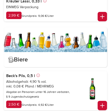
Kräuter Lassi, 0,33 l
EINWEG Verpackung
2,99 €
Grundpreis: 9,06 €/Liter
Biere
Beck's Pils, 0,5 l
Alkoholgehalt: 4,90 % vol.
inkl. 0,08 € Pfand / MEHRWEG
Abgabe an Personen unter 16 Jahren verboten,
§ 9 Jugendschutzgesetz
2,50 €
Grundpreis: 4,92 €/Liter