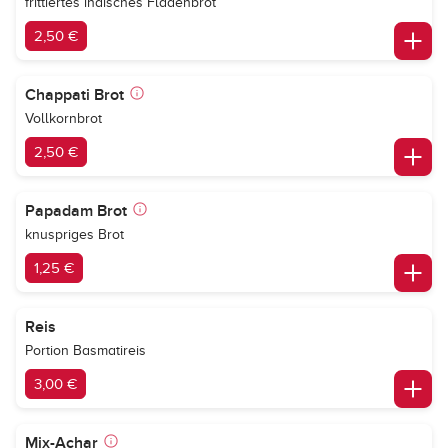
frittiertes indisches Fladenbrot
2,50 €
Chappati Brot
Vollkornbrot
2,50 €
Papadam Brot
knuspriges Brot
1,25 €
Reis
Portion Basmatireis
3,00 €
Mix-Achar