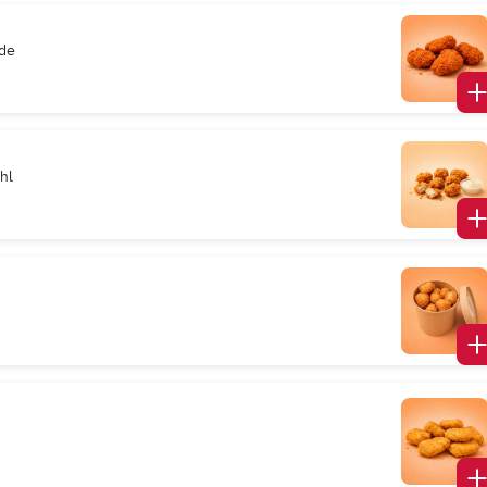
ade
hl