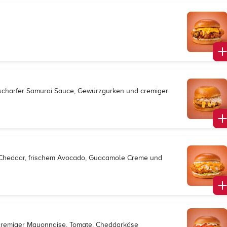
, scharfer Samurai Sauce, Gewürzgurken und cremiger
w, Cheddar, frischem Avocado, Guacamole Creme und
t, cremiger Mayonnaise, Tomate, Cheddarkäse