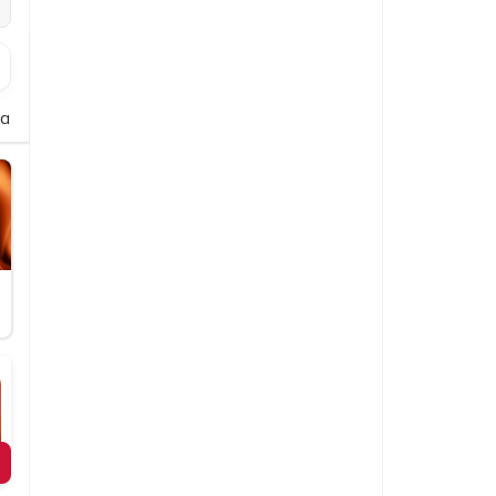
alate
Beilagen
Dips und Soßen
Softdrinks
Dessert