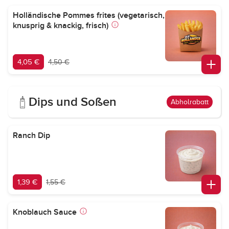
Holländische Pommes frites (vegetarisch,
knusprig & knackig, frisch)
4,05 €
4,50 €
Dips und Soßen
Abholrabatt
Ranch Dip
1,39 €
1,55 €
Knoblauch Sauce