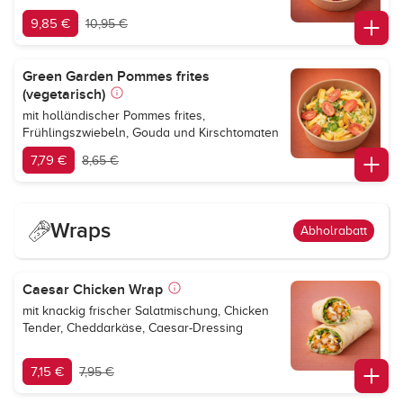
9,85 €
10,95 €
Green Garden Pommes frites
(vegetarisch)
mit holländischer Pommes frites,
Frühlingszwiebeln, Gouda und Kirschtomaten
7,79 €
8,65 €
Wraps
Abholrabatt
Caesar Chicken Wrap
mit knackig frischer Salatmischung, Chicken
Tender, Cheddarkäse, Caesar-Dressing
7,15 €
7,95 €