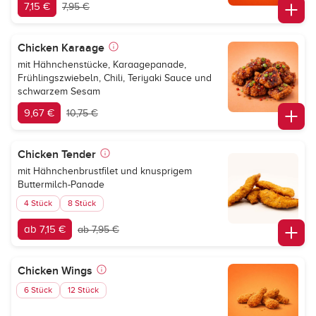
7,15 €
7,95 €
Chicken Karaage
mit Hähnchenstücke, Karaagepanade,
Frühlingszwiebeln, Chili, Teriyaki Sauce und
schwarzem Sesam
9,67 €
10,75 €
Chicken Tender
mit Hähnchenbrustfilet und knusprigem
Buttermilch-Panade
4 Stück
8 Stück
ab 7,15 €
ab 7,95 €
Chicken Wings
6 Stück
12 Stück