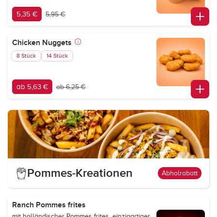
5,35 €
5,95 €
Chicken Nuggets
8 Stück
14 Stück
ab 5,63 €
ab 6,25 €
Pommes-Kreationen
Abholrabatt
Ranch Pommes frites
mit holländischer Pommes frites, einzigartiger