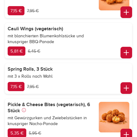
7,15 €
7,95 €
Cauli Wings (vegetarisch)
mit blanchierten Blumenkohlstücke und
knuspriger BBQ-Panade
5,81 €
6,45 €
Spring Rolls, 3 Stück
mit 3 x Rolls nach Wahl
7,15 €
7,95 €
Pickle & Cheese Bites (vegetarisch), 6
Stück
mit Gewürzgurken und Zwiebelstücken in
knuspriger Nacho-Panade
5,35 €
5,95 €