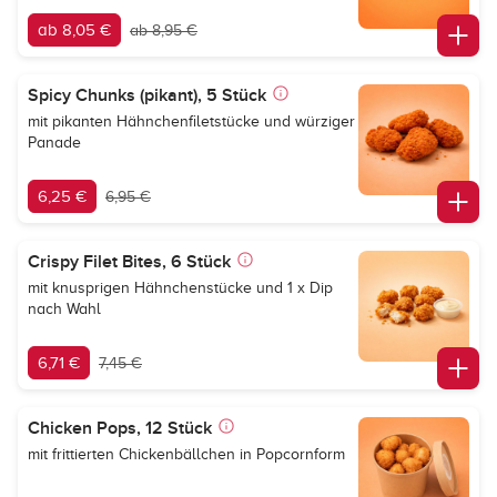
ab 8,05 €
ab 8,95 €
Spicy Chunks (pikant), 5 Stück
mit pikanten Hähnchenfiletstücke und würziger
Panade
6,25 €
6,95 €
Crispy Filet Bites, 6 Stück
mit knusprigen Hähnchenstücke und 1 x Dip
nach Wahl
6,71 €
7,45 €
Chicken Pops, 12 Stück
mit frittierten Chickenbällchen in Popcornform