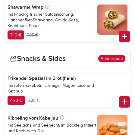
Shawarma Wrap
mit knackig frischer Salatmischung,
Hänchenfilet-Shawarma, Gouda-Käse,
Knoblauch-Sauce
7,15 €
7,95 €
Snacks & Sides
Abholrabatt
Frikandel Spezial im Brot (halal)
mit roten Zwiebeln, cremiger Mayonnaise und
Ketchup
4,73 €
5,25 €
Kibbeling vom Kabeljau
mit Seelachs und Seehecht, im Backteig frittiert
und Knoblauch Dip