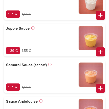
1,39 €
1,55 €
Joppie Sauce
1,39 €
1,55 €
Samurai Sauce (scharf)
1,39 €
1,55 €
Sauce Andalouise