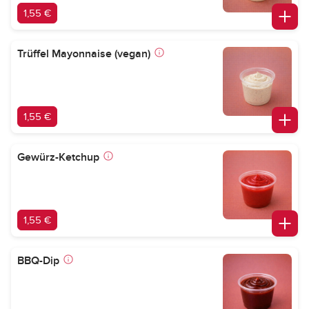
1,55 €
Trüffel Mayonnaise (vegan)
1,55 €
Gewürz-Ketchup
1,55 €
BBQ-Dip