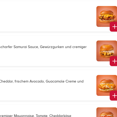
, scharfer Samurai Sauce, Gewürzgurken und cremiger
w, Cheddar, frischem Avocado, Guacamole Creme und
t, cremiger Mayonnaise, Tomate, Cheddarkäse