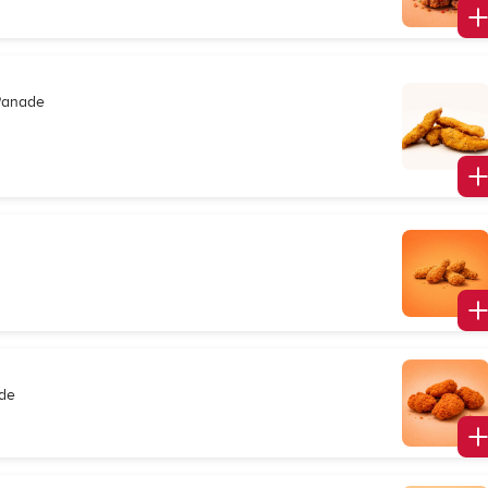
-Panade
ade