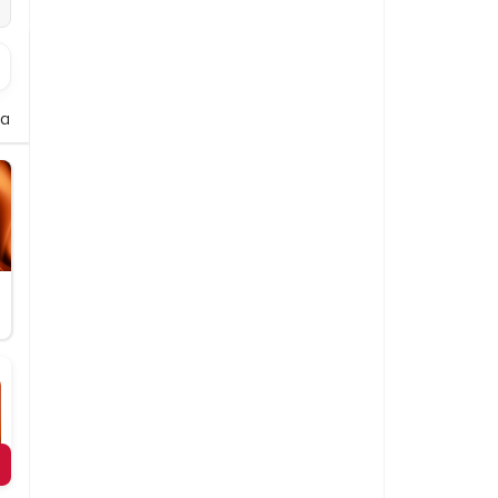
alate
Beilagen
Dips und Soßen
Softdrinks
Dessert