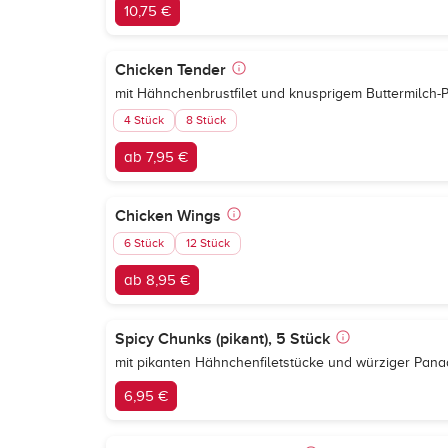
10,75 €
Chicken Tender
mit Hähnchenbrustfilet und knusprigem Buttermilch
4 Stück
8 Stück
ab 7,95 €
Chicken Wings
6 Stück
12 Stück
ab 8,95 €
Spicy Chunks (pikant), 5 Stück
mit pikanten Hähnchenfiletstücke und würziger Pan
6,95 €