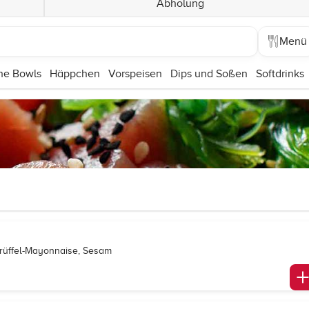
Abholung
Menü
he Bowls
Häppchen
Vorspeisen
Dips und Soßen
Softdrinks
Trüffel-Mayonnaise, Sesam