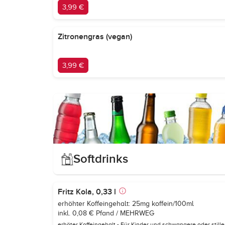
3,99 €
Zitronengras (vegan)
3,99 €
Softdrinks
Fritz Kola, 0,33 l
erhöhter Koffeingehalt: 25mg koffein/100ml
inkl. 0,08 € Pfand / MEHRWEG
erhöter Koffeingehalt - Für Kinder und schwangere oder stil