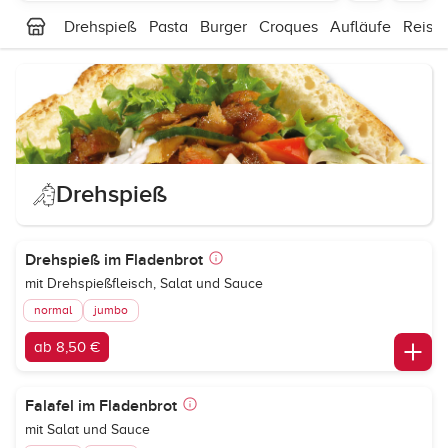
Drehspieß
Pasta
Burger
Croques
Aufläufe
Reisge
Drehspieß
Drehspieß im Fladenbrot
mit Drehspießfleisch, Salat und Sauce
normal
jumbo
ab 8,50 €
Falafel im Fladenbrot
mit Salat und Sauce