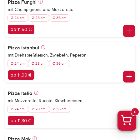
Pizza Funghi
mit Champignons und Mozzarella
Ø 24 cm
Ø 28 cm
Ø 36 cm
ab 11,50 €
Pizza Istanbul
mit Drehspießfleisch, Zwiebeln, Peperoni
Ø 24 cm
Ø 28 cm
Ø 36 cm
ab 11,90 €
Pizza Italio
mit Mozzarella, Rucola, Kirschtomaten
Ø 24 cm
Ø 28 cm
Ø 36 cm
0
ab 11,30 €
Pizza Mok