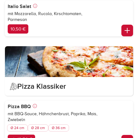
Italio Salat
mit Mozzarella, Rucola, Kirschtomaten,
Parmesan
10,50 €
Pizza Klassiker
Pizza BBQ
mit BBQ-Sauce, Hähnchenbrust, Paprika, Mais,
Zwiebeln
Ø 24 cm
Ø 28 cm
Ø 36 cm