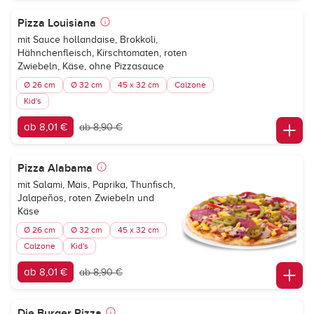
Pizza Louisiana
mit Sauce hollandaise, Brokkoli,
Hähnchenfleisch, Kirschtomaten, roten
Zwiebeln, Käse, ohne Pizzasauce
Ø 26 cm
Ø 32 cm
45 x 32 cm
Calzone
Kid's
ab 8,01 €
ab 8,90 €
Pizza Alabama
mit Salami, Mais, Paprika, Thunfisch,
Jalapeños, roten Zwiebeln und
Käse
Ø 26 cm
Ø 32 cm
45 x 32 cm
Calzone
Kid's
ab 8,01 €
ab 8,90 €
Die Burger Pizza