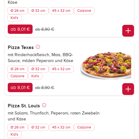
Käse
Ø 26 cm
Ø 32 cm
45 x 32 cm
Calzone
Kid's
ab 8,01 €
ab 8,90 €
Pizza Texas
mit Rinderhackfleisch, Mais, BBQ-
Sauce, milden Peperoni und Käse
Ø 26 cm
Ø 32 cm
45 x 32 cm
Calzone
Kid's
ab 8,01 €
ab 8,90 €
Pizza St. Louis
mit Salami, Thunfisch, Peperoni, roten Zwiebeln
und Käse
Ø 26 cm
Ø 32 cm
45 x 32 cm
Calzone
Kid's