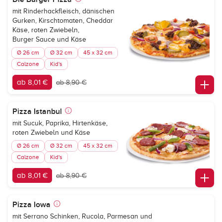
mit Rinderhackfleisch, dänischen
Gurken, Kirschtomaten, Cheddar
Käse, roten Zwiebeln,
Burger Sauce und Käse
Ø 26 cm
Ø 32 cm
45 x 32 cm
Calzone
Kid's
ab 8,01 €
ab 8,90 €
Pizza Istanbul
mit Sucuk, Paprika, Hirtenkäse,
roten Zwiebeln und Käse
Ø 26 cm
Ø 32 cm
45 x 32 cm
Calzone
Kid's
ab 8,01 €
ab 8,90 €
Pizza Iowa
mit Serrano Schinken, Rucola, Parmesan und