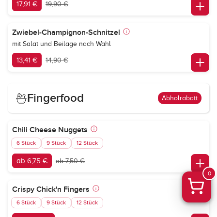
17,91 €
19,90 €
Zwiebel-Champignon-Schnitzel
mit Salat und Beilage nach Wahl
13,41 €
14,90 €
Fingerfood
Abholrabatt
Chili Cheese Nuggets
6 Stück
9 Stück
12 Stück
ab 6,75 €
ab 7,50 €
0
Crispy Chick'n Fingers
6 Stück
9 Stück
12 Stück