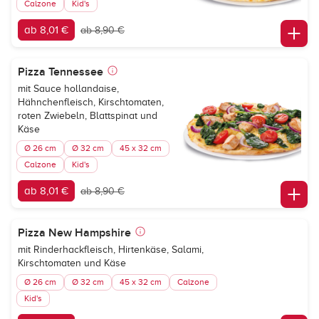
Calzone
Kid's
ab 8,01 €
ab 8,90 €
Pizza Tennessee
mit Sauce hollandaise,
Hähnchenfleisch, Kirschtomaten,
roten Zwiebeln, Blattspinat und
Käse
Ø 26 cm
Ø 32 cm
45 x 32 cm
Calzone
Kid's
ab 8,01 €
ab 8,90 €
Pizza New Hampshire
mit Rinderhackfleisch, Hirtenkäse, Salami,
Kirschtomaten und Käse
Ø 26 cm
Ø 32 cm
45 x 32 cm
Calzone
Kid's