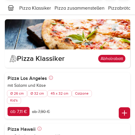
Pizza Klassiker
Pizza zusammenstellen
Pizzabrötch
Pizza Klassiker
Abholrabatt
Pizza Los Angeles
mit Salami und Käse
Ø 26 cm
Ø 32 cm
45 x 32 cm
Calzone
Kid's
ab 7,11 €
ab 7,90 €
Pizza Hawaii