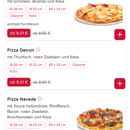
mit Schinken, Ananas und Käse
Ø 26 cm
Ø 32 cm
45 x 32 cm
Calzone
Kid's
enthällt Formfleisch
ab 8,01 €
ab 8,90 €
Pizza Detroit
mit Thunfisch, roten Zwiebeln und Käse
Ø 26 cm
Ø 32 cm
45 x 32 cm
Calzone
Kid's
ab 8,01 €
ab 8,90 €
Pizza Nevada
mit Sauce hollandaise, Rindfleisch,
Bacon, roten Zwiebeln,
Kirschtomaten und Käse
Ø 26 cm
Ø 32 cm
45 x 32 cm