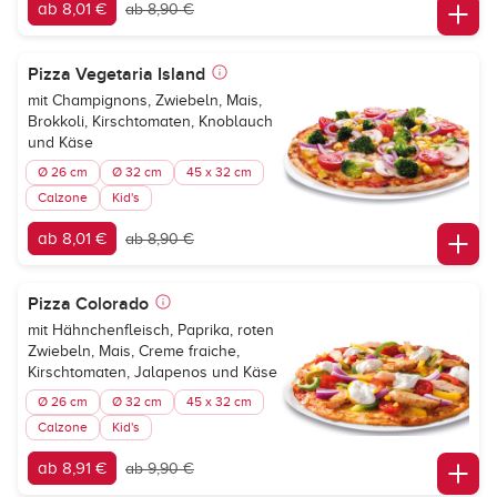
ab 8,01 €
ab 8,90 €
Pizza Vegetaria Island
mit Champignons, Zwiebeln, Mais,
Brokkoli, Kirschtomaten, Knoblauch
und Käse
Ø 26 cm
Ø 32 cm
45 x 32 cm
Calzone
Kid's
ab 8,01 €
ab 8,90 €
Pizza Colorado
mit Hähnchenfleisch, Paprika, roten
Zwiebeln, Mais, Creme fraiche,
Kirschtomaten, Jalapenos und Käse
Ø 26 cm
Ø 32 cm
45 x 32 cm
Calzone
Kid's
ab 8,91 €
ab 9,90 €