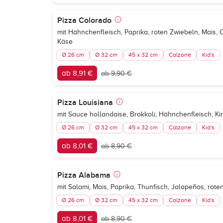
Pizza Colorado
mit Hähnchenfleisch, Paprika, roten Zwiebeln, Mais,
Käse
Ø 26 cm
Ø 32 cm
45 x 32 cm
Calzone
Kid's
ab 8,91 €
ab 9,90 €
Pizza Louisiana
mit Sauce hollandaise, Brokkoli, Hähnchenfleisch, K
Ø 26 cm
Ø 32 cm
45 x 32 cm
Calzone
Kid's
ab 8,01 €
ab 8,90 €
Pizza Alabama
mit Salami, Mais, Paprika, Thunfisch, Jalapeños, rot
Ø 26 cm
Ø 32 cm
45 x 32 cm
Calzone
Kid's
ab 8,01 €
ab 8,90 €