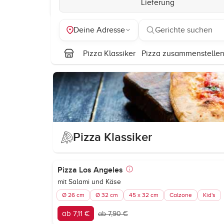
Lieferung
Deine Adresse
Gerichte suchen
Pizza Klassiker
Pizza zusammenstelle
Pizza Klassiker
Pizza Los Angeles
mit Salami und Käse
Ø 26 cm
Ø 32 cm
45 x 32 cm
Calzone
Kid's
ab 7,11 €
ab 7,90 €