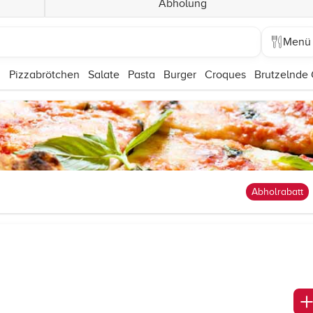
Abholung
Menü
n
Pizzabrötchen
Salate
Pasta
Burger
Croques
Brutzelnde 
Abholrabatt