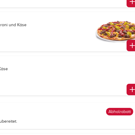
eroni und Käse
 Käse
Abholrabatt
bereitet.