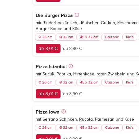
Die Burger Pizza
mit Rinderhackfleisch, dänischen Gurken, Kirschtoma
Burger Sauce und Käse
Ø 26 cm
Ø 32 cm
45 x 32 cm
Calzone
Kid's
ab 8,01 €
ab 8,90 €
Pizza Istanbul
mit Sucuk, Paprika, Hirtenkäse, roten Zwiebeln und 
Ø 26 cm
Ø 32 cm
45 x 32 cm
Calzone
Kid's
ab 8,01 €
ab 8,90 €
Pizza Iowa
mit Serrano Schinken, Rucola, Parmesan und Käse
Ø 26 cm
Ø 32 cm
45 x 32 cm
Calzone
Kid's