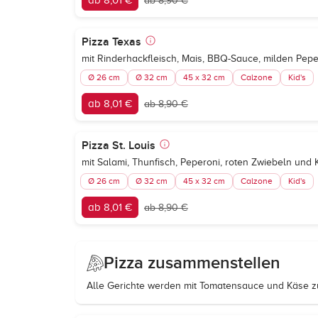
ab 8,01 €
ab 8,90 €
Pizza Texas
mit Rinderhackfleisch, Mais, BBQ-Sauce, milden Pep
Ø 26 cm
Ø 32 cm
45 x 32 cm
Calzone
Kid's
ab 8,01 €
ab 8,90 €
Pizza St. Louis
mit Salami, Thunfisch, Peperoni, roten Zwiebeln und
Ø 26 cm
Ø 32 cm
45 x 32 cm
Calzone
Kid's
ab 8,01 €
ab 8,90 €
Pizza zusammenstellen
Alle Gerichte werden mit Tomatensauce und Käse zu