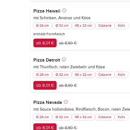
Pizza Hawaii
mit Schinken, Ananas und Käse
Ø 26 cm
Ø 32 cm
45 x 32 cm
Calzone
Kid's
enthällt Formfleisch
ab 8,01 €
ab 8,90 €
Pizza Detroit
mit Thunfisch, roten Zwiebeln und Käse
Ø 26 cm
Ø 32 cm
45 x 32 cm
Calzone
Kid's
ab 8,01 €
ab 8,90 €
Pizza Nevada
mit Sauce hollandaise, Rindfleisch, Bacon, roten Zw
Ø 26 cm
Ø 32 cm
45 x 32 cm
Calzone
Kid's
ab 8,01 €
ab 8,90 €