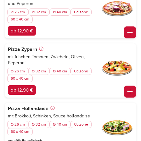
und Peperoni
Ø 26 cm
Ø 32 cm
Ø 40 cm
Calzone
60 x 40 cm
ab 12,90 €
Pizza Zypern
mit frischen Tomaten, Zwiebeln, Oliven,
Peperoni
Ø 26 cm
Ø 32 cm
Ø 40 cm
Calzone
60 x 40 cm
ab 12,90 €
Pizza Hollandaise
mit Brokkoli, Schinken, Sauce hollandaise
Ø 26 cm
Ø 32 cm
Ø 40 cm
Calzone
60 x 40 cm
enthällt Formfleisch