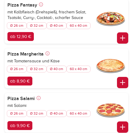
Pizza Fantasy
mit Kalbfleisch (Drehspieß), frischem Salat,
Tsatsiki, Curry-, Cocktail-, scharfer Sauce
Ø 26 cm
Ø 32 cm
Ø 40 cm
60 x 40 cm
ab 12,90 €
Pizza Margherita
mit Tomatensauce und Käse
Ø 26 cm
Ø 32 cm
Ø 40 cm
60 x 40 cm
ab 8,90 €
Pizza Salami
mit Salami
Ø 26 cm
Ø 32 cm
Ø 40 cm
60 x 40 cm
ab 9,90 €