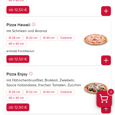
60 x 40 cm
ab 12,50 €
Pizza Hawaii
mit Schinken und Ananas
Ø 26 cm
Ø 32 cm
Ø 40 cm
Calzone
60 x 40 cm
enthällt Formfleisch
ab 12,50 €
Pizza Enjoy
mit Hähnchenbrustfilet, Brokkoli, Zwiebeln,
Sauce hollandaise, frischen Tomaten, Zucchini
Ø 26 cm
Ø 32 cm
Ø 40 cm
Calzone
0
60 x 40 cm
ab 12,90 €