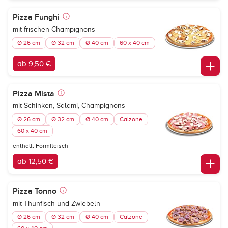
Pizza Funghi
mit frischen Champignons
Ø 26 cm
Ø 32 cm
Ø 40 cm
60 x 40 cm
ab 9,50 €
Pizza Mista
mit Schinken, Salami, Champignons
Ø 26 cm
Ø 32 cm
Ø 40 cm
Calzone
60 x 40 cm
enthällt Formfleisch
ab 12,50 €
Pizza Tonno
mit Thunfisch und Zwiebeln
Ø 26 cm
Ø 32 cm
Ø 40 cm
Calzone