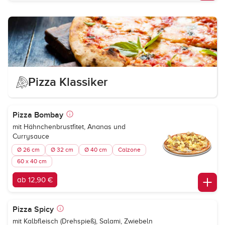
Pizza Klassiker
Pizza Bombay
mit Hähnchenbrustfitet, Ananas und
Currysauce
Ø 26 cm
Ø 32 cm
Ø 40 cm
Calzone
60 x 40 cm
ab 12,90 €
Pizza Spicy
mit Kalbfleisch (Drehspieß), Salami, Zwiebeln