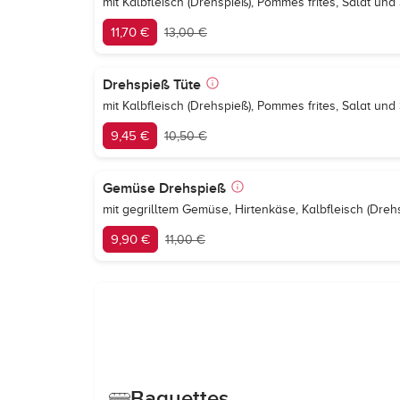
mit Kalbfleisch (Drehspieß), Pommes frites, Salat un
11,70 €
13,00 €
Drehspieß Tüte
mit Kalbfleisch (Drehspieß), Pommes frites, Salat un
9,45 €
10,50 €
Gemüse Drehspieß
mit gegrilltem Gemüse, Hirtenkäse, Kalbfleisch (Dreh
9,90 €
11,00 €
Baguettes