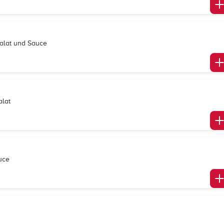
Salat und Sauce
alat
auce