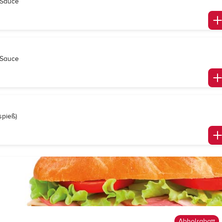
d Sauce
d Sauce
spieß)
Abholrabatt