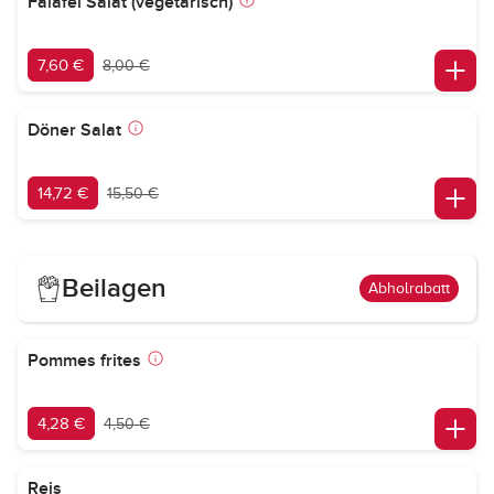
Falafel Salat (vegetarisch)
7,60 €
8,00 €
Döner Salat
14,72 €
15,50 €
Beilagen
Abholrabatt
Pommes frites
4,28 €
4,50 €
Reis