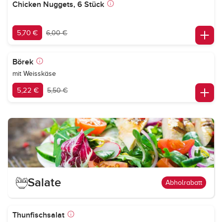
Chicken Nuggets, 6 Stück
5,70 €
6,00 €
Börek
mit Weisskäse
5,22 €
5,50 €
Salate
Abholrabatt
Thunfischsalat