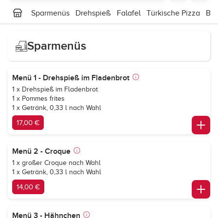
Sparmenüs
Drehspieß
Falafel
Türkische Pizza
Box
Sparmenüs
Menü 1 - Drehspieß im Fladenbrot
1 x Drehspieß im Fladenbrot
1 x Pommes frites
1 x Getränk, 0,33 l nach Wahl
17,00 €
Menü 2 - Croque
1 x großer Croque nach Wahl
1 x Getränk, 0,33 l nach Wahl
14,00 €
Menü 3 - Hähnchen