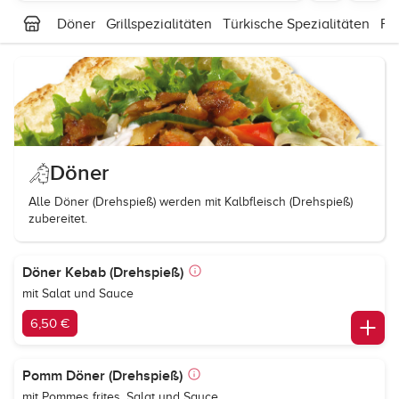
Döner
Grillspezialitäten
Türkische Spezialitäten
Fal
Döner
Alle Döner (Drehspieß) werden mit Kalbfleisch (Drehspieß)
zubereitet.
Döner Kebab (Drehspieß)
mit Salat und Sauce
6,50 €
Pomm Döner (Drehspieß)
mit Pommes frites, Salat und Sauce