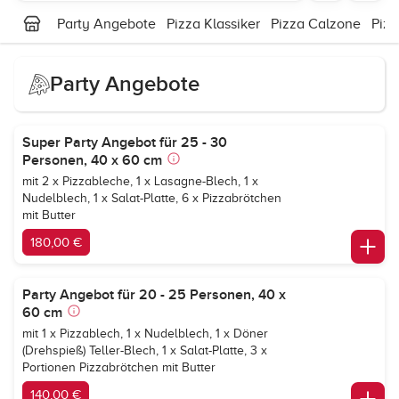
Party Angebote
Pizza Klassiker
Pizza Calzone
Piz
Party Angebote
Super Party Angebot für 25 - 30
Personen, 40 x 60 cm
mit 2 x Pizzableche, 1 x Lasagne-Blech, 1 x
Nudelblech, 1 x Salat-Platte, 6 x Pizzabrötchen
mit Butter
180,00 €
Party Angebot für 20 - 25 Personen, 40 x
60 cm
mit 1 x Pizzablech, 1 x Nudelblech, 1 x Döner
(Drehspieß) Teller-Blech, 1 x Salat-Platte, 3 x
Portionen Pizzabrötchen mit Butter
140,00 €