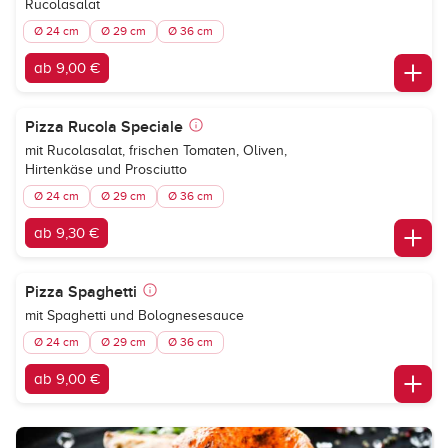
Rucolasalat
Ø 24 cm
Ø 29 cm
Ø 36 cm
ab 9,00 €
Pizza Rucola Speciale
mit Rucolasalat, frischen Tomaten, Oliven,
Hirtenkäse und Prosciutto
Ø 24 cm
Ø 29 cm
Ø 36 cm
ab 9,30 €
Pizza Spaghetti
mit Spaghetti und Bolognesesauce
Ø 24 cm
Ø 29 cm
Ø 36 cm
ab 9,00 €