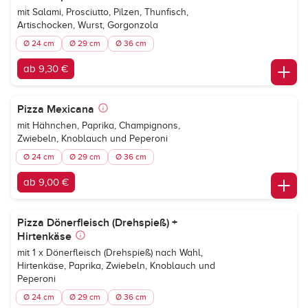
mit Salami, Prosciutto, Pilzen, Thunfisch,
Artischocken, Wurst, Gorgonzola
Ø 24 cm
Ø 29 cm
Ø 36 cm
ab 9,30 €
Pizza Mexicana
mit Hähnchen, Paprika, Champignons,
Zwiebeln, Knoblauch und Peperoni
Ø 24 cm
Ø 29 cm
Ø 36 cm
ab 9,00 €
Pizza Dönerfleisch (Drehspieß) +
Hirtenkäse
mit 1 x Dönerfleisch (Drehspieß) nach Wahl,
Hirtenkäse, Paprika, Zwiebeln, Knoblauch und
Peperoni
Ø 24 cm
Ø 29 cm
Ø 36 cm