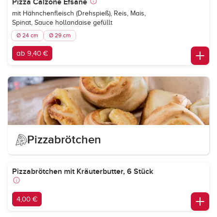
Pizza Calzone Efsane
mit Hähnchenfleisch (Drehspieß), Reis, Mais,
Spinat, Sauce hollandaise gefüllt
Ø 24 cm
Ø 29 cm
ab 9,40 €
Pizzabrötchen
Pizzabrötchen mit Kräuterbutter, 6 Stück
4,00 €