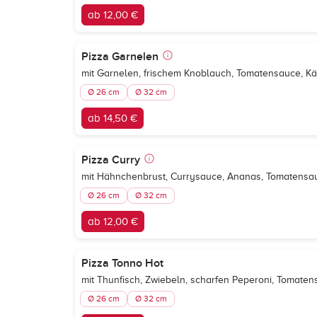
ab 12,00 €
Pizza Garnelen
mit Garnelen, frischem Knoblauch, Tomatensauce, K
Ø 26 cm
Ø 32 cm
ab 14,50 €
Pizza Curry
mit Hähnchenbrust, Currysauce, Ananas, Tomatensa
Ø 26 cm
Ø 32 cm
ab 12,00 €
Pizza Tonno Hot
mit Thunfisch, Zwiebeln, scharfen Peperoni, Tomate
Ø 26 cm
Ø 32 cm