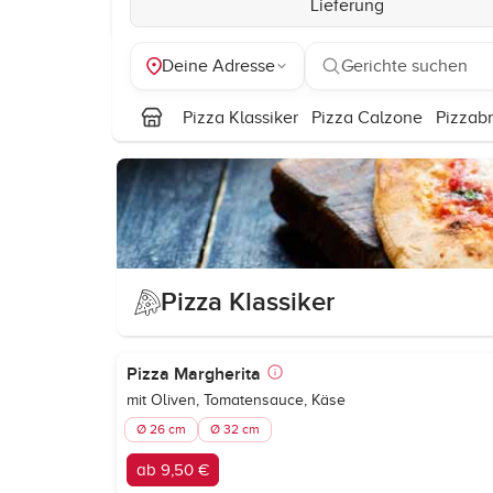
Lieferung
Deine Adresse
Gerichte suchen
Pizza Klassiker
Pizza Calzone
Pizzabr
Pizza Klassiker
Pizza Margherita
mit Oliven, Tomatensauce, Käse
Ø 26 cm
Ø 32 cm
ab 9,50 €