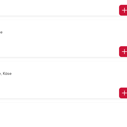
se
e, Käse