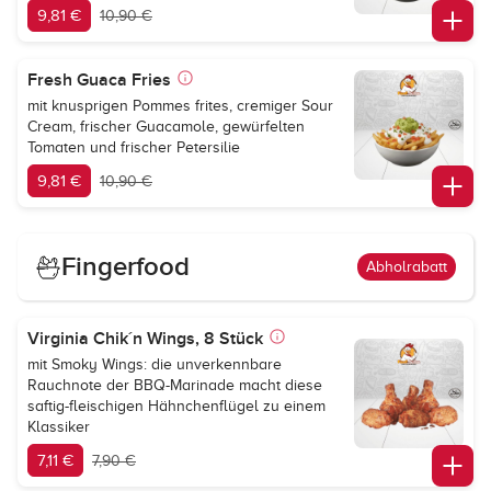
9,81 €
10,90 €
Fresh Guaca Fries
mit knusprigen Pommes frites, cremiger Sour
Cream, frischer Guacamole, gewürfelten
Tomaten und frischer Petersilie
9,81 €
10,90 €
Fingerfood
Abholrabatt
Virginia Chik´n Wings, 8 Stück
mit Smoky Wings: die unverkennbare
Rauchnote der BBQ-Marinade macht diese
saftig-fleischigen Hähnchenflügel zu einem
Klassiker
7,11 €
7,90 €