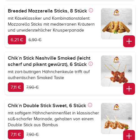
Breaded Mozzarella Sticks, 8 Stück
mit Käseklassiker und Kombinationstalent:
Mozzarella Sticks mit mediterranen Kräutern
und unwiderstehlicher Knusperpanade
6,21 €
6,90 €
Chik´n Stick Nashville Smoked (leicht
scharf und pikant gewürzt), 6 Stück
mit zart-buttrigen Hähnchenkeule trifft auf
authentischen Smoked Taste
7,11 €
7,90 €
Chik´n Double Stick Sweet, 6 Stück
mit saftigem Hähncheninnenfilet in klassischer
süß-scharfer Marinade, gehalten von einem
Double Stick aus Bambus
7,11 €
7,90 €