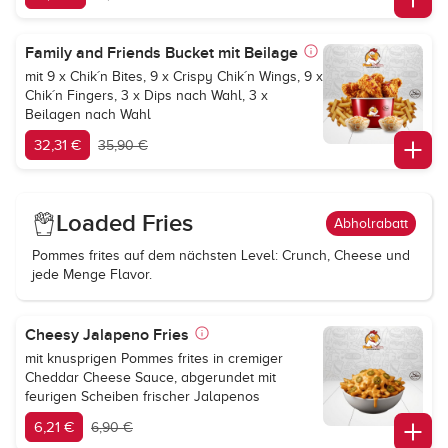
Family and Friends Bucket mit Beilage
mit 9 x Chik´n Bites, 9 x Crispy Chik´n Wings, 9 x
Chik´n Fingers, 3 x Dips nach Wahl, 3 x
Beilagen nach Wahl
32,31 €
35,90 €
Loaded Fries
Abholrabatt
Pommes frites auf dem nächsten Level: Crunch, Cheese und
jede Menge Flavor.
Cheesy Jalapeno Fries
mit knusprigen Pommes frites in cremiger
Cheddar Cheese Sauce, abgerundet mit
feurigen Scheiben frischer Jalapenos
6,21 €
6,90 €