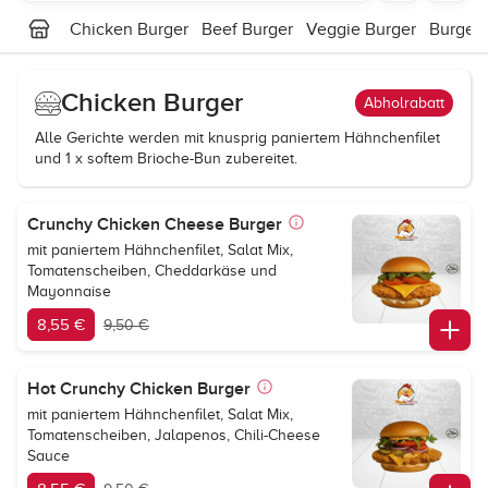
Chicken Burger
Beef Burger
Veggie Burger
Burger
Chicken Burger
Abholrabatt
Alle Gerichte werden mit knusprig paniertem Hähnchenfilet
und 1 x softem Brioche-Bun zubereitet.
Crunchy Chicken Cheese Burger
mit paniertem Hähnchenfilet, Salat Mix,
Tomatenscheiben, Cheddarkäse und
Mayonnaise
8,55 €
9,50 €
Hot Crunchy Chicken Burger
mit paniertem Hähnchenfilet, Salat Mix,
Tomatenscheiben, Jalapenos, Chili-Cheese
Sauce