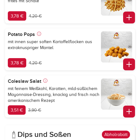
frites mit Schale
3,78 €
4,20 €
Potato Pops
mit innen super soften Kartoffelflocken aus
extraknuspriger Mantel
3,78 €
4,20 €
Coleslaw Salat
mit feinem Weißkohl, Karotten, mild-süßlichem
Mayonnaise-Dressing, knackig und frisch nach
amerikanischem Rezept
3,51 €
3,90 €
Dips und Soßen
Abholrabatt