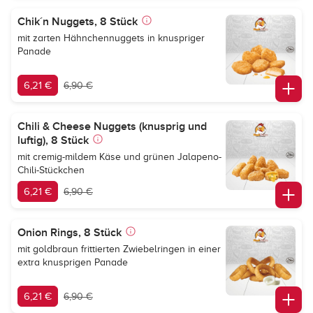
Chik´n Nuggets, 8 Stück
mit zarten Hähnchennuggets in knuspriger
Panade
6,21 €
6,90 €
Chili & Cheese Nuggets (knusprig und
luftig), 8 Stück
mit cremig-mildem Käse und grünen Jalapeno-
Chili-Stückchen
6,21 €
6,90 €
Onion Rings, 8 Stück
mit goldbraun frittierten Zwiebelringen in einer
extra knusprigen Panade
6,21 €
6,90 €