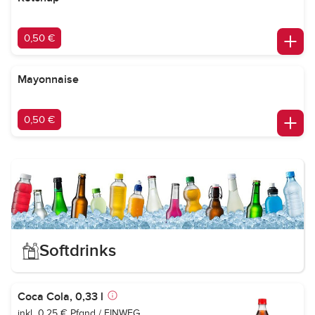
0,50 €
Mayonnaise
0,50 €
Softdrinks
Coca Cola, 0,33 l
inkl. 0,25 € Pfand / EINWEG