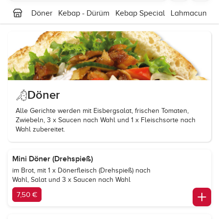
Döner
Kebap - Dürüm
Kebap Special
Lahmacun
V
Döner
Alle Gerichte werden mit Eisbergsalat, frischen Tomaten,
Zwiebeln, 3 x Saucen nach Wahl und 1 x Fleischsorte nach
Wahl zubereitet.
Mini Döner (Drehspieß)
im Brot, mit 1 x Dönerfleisch (Drehspieß) nach
Wahl, Salat und 3 x Saucen nach Wahl
7,50 €