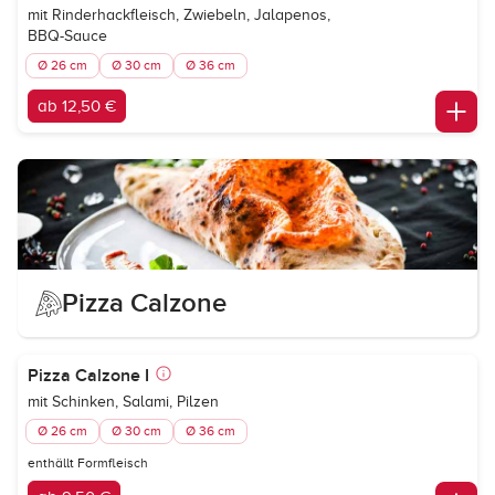
mit Rinderhackfleisch, Zwiebeln, Jalapenos,
BBQ-Sauce
Ø 26 cm
Ø 30 cm
Ø 36 cm
ab 12,50 €
Pizza Calzone
Pizza Calzone I
mit Schinken, Salami, Pilzen
Ø 26 cm
Ø 30 cm
Ø 36 cm
enthällt Formfleisch