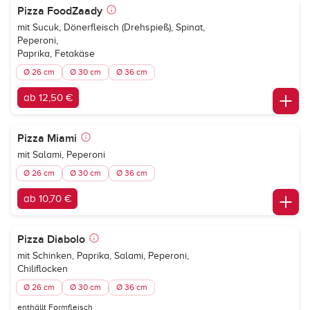
Pizza FoodZaady
mit Sucuk, Dönerfleisch (Drehspieß), Spinat,
Peperoni,
Paprika, Fetakäse
Ø 26 cm
Ø 30 cm
Ø 36 cm
ab 12,50 €
Pizza Miami
mit Salami, Peperoni
Ø 26 cm
Ø 30 cm
Ø 36 cm
ab 10,70 €
Pizza Diabolo
mit Schinken, Paprika, Salami, Peperoni,
Chiliflocken
Ø 26 cm
Ø 30 cm
Ø 36 cm
enthällt Formfleisch