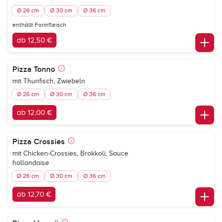
Ø 26 cm
Ø 30 cm
Ø 36 cm
enthällt Formfleisch
ab 12,50 €
Pizza Tonno
mit Thunfisch, Zwiebeln
Ø 26 cm
Ø 30 cm
Ø 36 cm
ab 12,00 €
Pizza Crossies
mit Chicken-Crossies, Brokkoli, Sauce
hollandaise
Ø 26 cm
Ø 30 cm
Ø 36 cm
ab 12,70 €