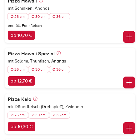
Pizza Hawaii
mit Schinken, Ananas
Ø 26 cm
Ø 30 cm
Ø 36 cm
enthällt Formfleisch
ab 10,70 €
Pizza Hawaii Spezial
mit Salami, Thunfisch, Ananas
Ø 26 cm
Ø 30 cm
Ø 36 cm
ab 12,70 €
Pizza Kalo
mit Dönerfleisch (Drehspieß), Zwiebeln
Ø 26 cm
Ø 30 cm
Ø 36 cm
ab 10,30 €