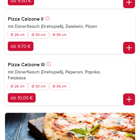
ab 9,50 €
Pizza Calzone II
mit Dönerfleisch (Drehspieß), Zwiebeln, Pilzen
Ø 26 cm
Ø 30 cm
Ø 36 cm
ab 9,70 €
Pizza Calzone III
mit Dönerfleisch (Drehspieß), Peperoni, Paprika,
Fetakäse
Ø 26 cm
Ø 30 cm
Ø 36 cm
ab 10,00 €